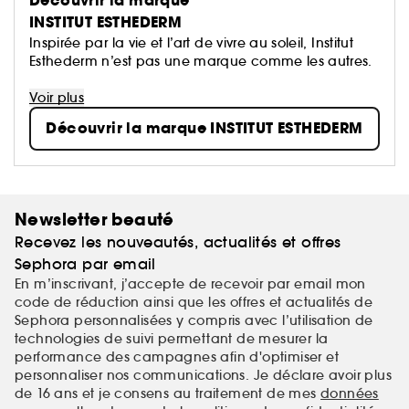
Découvrir la marque
INSTITUT ESTHEDERM
Inspirée par la vie et l’art de vivre au soleil, Institut
Esthederm n’est pas une marque comme les autres.
Pas de promesse tapageuse, pas de bruit, juste un
Voir plus
murmure, celui des femmes entre elles.
Découvrir la marque INSTITUT ESTHEDERM
Toutes parlent d’un savoir-faire unique qui a changé
le destin de leur peau et a révélé leur beauté.
Newsletter beauté
Recevez les nouveautés, actualités et offres
Sephora par email
En m’inscrivant, j’accepte de recevoir par email mon
code de réduction ainsi que les offres et actualités de
Sephora personnalisées y compris avec l’utilisation de
technologies de suivi permettant de mesurer la
performance des campagnes afin d'optimiser et
personnaliser nos communications. Je déclare avoir plus
de 16 ans et je consens au traitement de mes
données