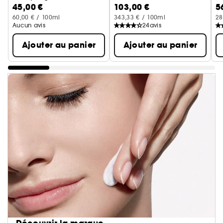
45,00 €
103,00 €
5
Sérum pour le Visage
So
60,00 € / 100ml
343,33 € / 100ml
28
Aucun avis
24
avis
Ajouter au panier
Ajouter au panier