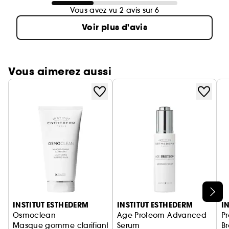
Vous avez vu 2 avis sur 6
Voir plus d'avis
Vous aimerez aussi
Ignorer le carrousel produits
INSTITUT ESTHEDERM
INSTITUT ESTHEDERM
I
Osmoclean
Age Proteom Advanced
P
Masque gomme clarifiant
Serum
B