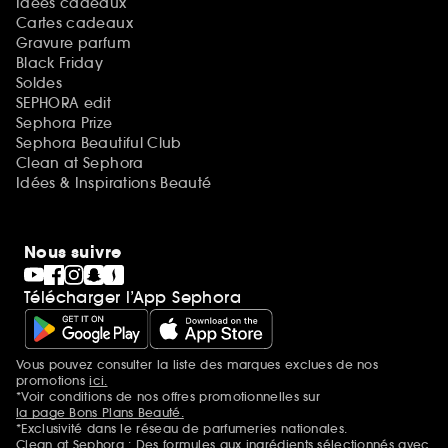
Idées cadeaux
Cartes cadeaux
Gravure parfum
Black Friday
Soldes
SEPHORA edit
Sephora Prize
Sephora Beautiful Club
Clean at Sephora
Idées & Inspirations Beauté
Nous suivre
Télécharger l’App Sephora
Vous pouvez consulter la liste des marques exclues de nos
Mentions additionnelles
promotions
ici.
*Voir conditions de nos offres promotionnelles sur
la page Bons Plans Beauté.
*Exclusivité dans le réseau de parfumeries nationales.
Clean at Sephora : Des formules aux ingrédients sélectionnés avec