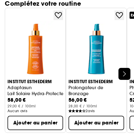
Complétez votre routine
hautement hydratée.
E
Ignorer le carrousel produits
INSTITUT ESTHEDERM
INSTITUT ESTHEDERM
I
Adaptasun
Prolongateur de
P
Lait Solaire Hydra-Protecteur Corps
Bronzage
Cr
58,00 €
56,00 €
5
Soin Solaire
29,00 € / 100ml
28,00 € / 100ml
10
Aucun avis
2
avis
Au
Ajouter au panier
Ajouter au panier