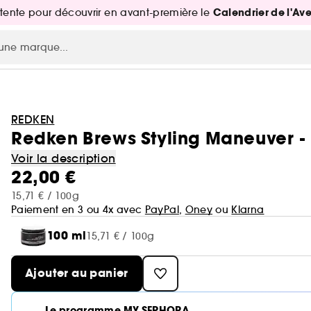
Calendrier de l'Av
attente pour découvrir en avant-première le
REDKEN
Redken Brews Styling Maneuver -
Voir la description
22,00 €
15,71 € / 100g
Paiement en 3 ou 4x avec
PayPal
,
Oney
ou
Klarna
100 ml
15,71 € / 100g
Ajouter au panier
Le programme MY SEPHORA