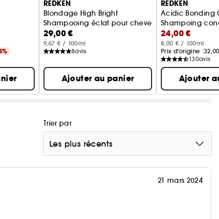
REDKEN
REDKEN
Blondage High Bright
Acidic Bonding 
Shampooing éclat pour cheveux blonds
Shampoing conc
29,00 €
24,00 €
9,67 € / 100ml
8,00 € / 100ml
5%
8
avis
Prix d'origine :
32,0
130
avis
nier
Ajouter au panier
Ajouter a
Trier par
Les plus récents
21 mars 2024