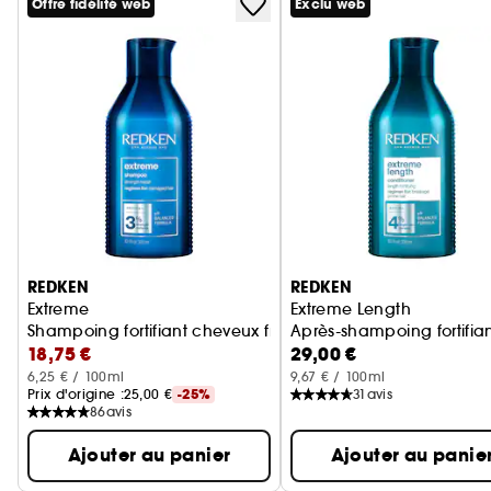
Offre fidélité web
Exclu web
Ignorer le carrousel produits
REDKEN
REDKEN
Extreme
Extreme Length
Shampoing fortifiant cheveux fragilisés
Après-shampoing fortifia
18,75 €
29,00 €
6,25 € / 100ml
9,67 € / 100ml
Prix d'origine :
25,00 €
-25%
31
avis
86
avis
Ajouter au panier
Ajouter au panie