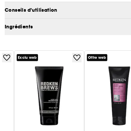
Testés dermatologiquement et recommandés par les 
Conseils d'utilisation
La crème coiffante Maneuver de Redken Brews offre u
Ingrédients
Exclu web
Offre web