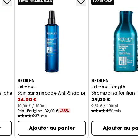
Offre fidélité web
Exclu web
REDKEN
REDKEN
Extreme
Extreme Length
nt cheveux longs
Soin sans rinçage Anti-Snap protection anti-casse chev
Shampoing fortifiant
24,00 €
29,00 €
10,00 € / 100ml
9,67 € / 100ml
Prix d'origine :
32,00 €
-25%
50
avis
37
avis
r
Ajouter au panier
Ajouter au pa