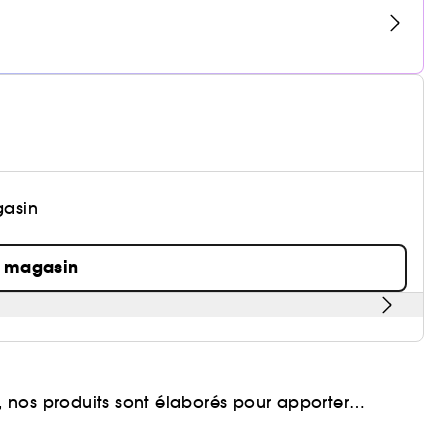
gasin
n magasin
 nos produits sont élaborés pour apporter
eveu.