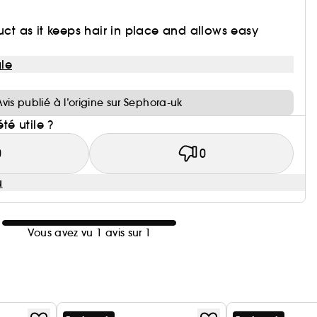
uct as it keeps hair in place and allows easy
le
i
Avis publié à l’origine sur Sephora-uk
été utile ?
0
0
u
Vous avez vu 1 avis sur 1