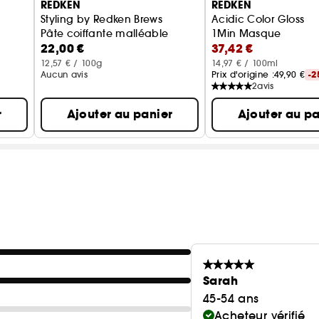
REDKEN
REDKEN
Styling by Redken Brews
Acidic Color Gloss
Pâte coiffante malléable
1Min Masque
22,00 €
37,42 €
12,57 € / 100g
14,97 € / 100ml
Aucun avis
Prix d'origine :
49,90 €
-2
2
avis
r
Ajouter au panier
Ajouter au pa
Sarah
45-54 ans
Acheteur vérifié