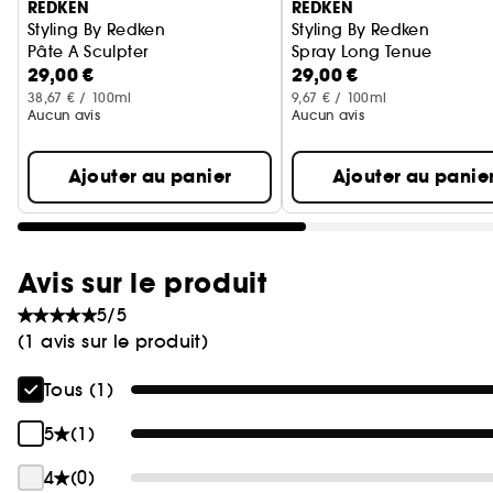
REDKEN
REDKEN
Styling By Redken
Styling By Redken
Pâte A Sculpter
Spray Long Tenue
29,00 €
29,00 €
38,67 € / 100ml
9,67 € / 100ml
Aucun avis
Aucun avis
Ajouter au panier
Ajouter au panie
Avis sur le produit
5/5
(1 avis sur le produit)
Tous (1)
5
(1)
4
(0)