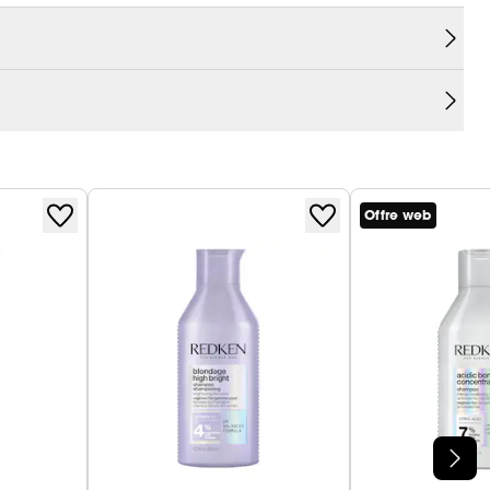
professionnels de la coiffure.
n contrôle moyen pour un fini lisse.
Offre web