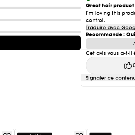
Great hair product
I’m loving this prod
control.
Traduire avec Goog
Recommande : Ou
Cet avis vous a-t-il 
Signaler ce conten