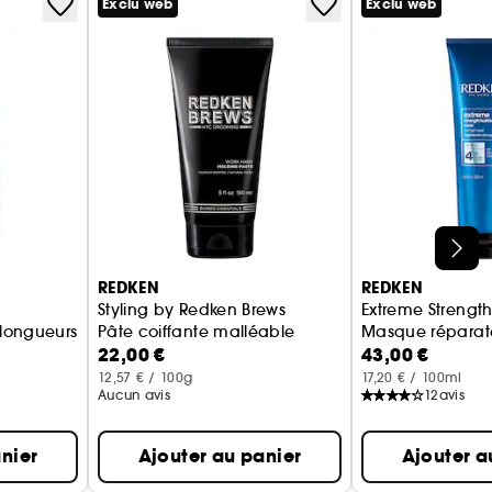
Exclu web
Exclu web
REDKEN
REDKEN
Styling by Redken Brews
Extreme Strength
eux fragilisés
 longueurs
Pâte coiffante malléable
Masque réparat
22,00 €
43,00 €
12,57 € / 100g
17,20 € / 100ml
Aucun avis
12
avis
nier
Ajouter au panier
Ajouter a