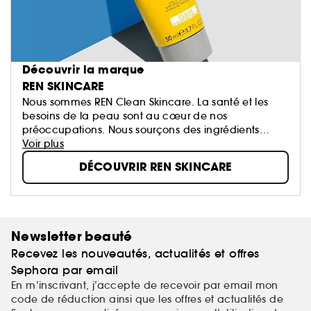
Découvrir la marque
REN SKINCARE
Nous sommes REN Clean Skincare. La santé et les
besoins de la peau sont au cœur de nos
préoccupations. Nous sourçons des ingrédients
hautes performances qui respectent l’équilibre de la
Voir plus
peau et nous concevons consciemment nos
DÉCOUVRIR REN SKINCARE
emballages produits pour protéger notre planète.
Nous sommes Clean to skin. Clean to planet.
Newsletter beauté
Recevez les nouveautés, actualités et offres
Sephora par email
En m’inscrivant, j’accepte de recevoir par email mon
code de réduction ainsi que les offres et actualités de