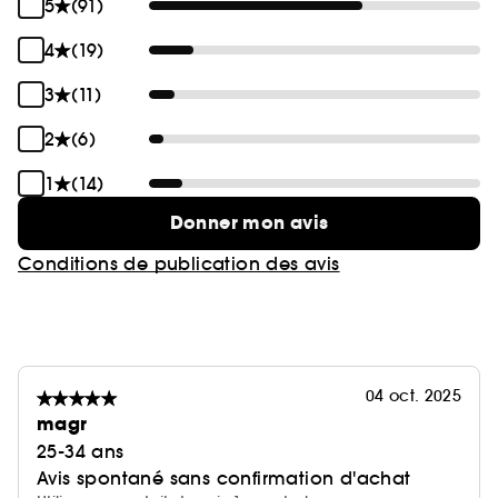
5
(91)
4
(19)
3
(11)
2
(6)
1
(14)
Donner mon avis
Conditions de publication des avis
04 oct. 2025
magr
25-34 ans
Avis spontané sans confirmation d'achat