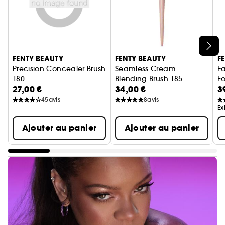
Ignorer le carrousel produits
FENTY BEAUTY
FENTY BEAUTY
F
Precision Concealer Brush
Seamless Cream
E
180
Blending Brush 185
Fo
27,00 €
34,00 €
3
Pinceau Anticernes Retouche Instantanée
Pinceau Estompeur Bronzer et
45
avis
8
avis
Ex
Ajouter au panier
Ajouter au panier