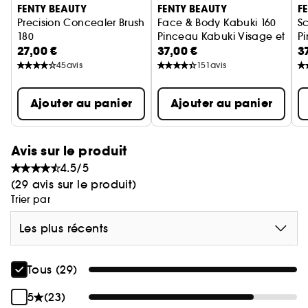
FENTY BEAUTY
FENTY BEAUTY
F
Precision Concealer Brush
Face & Body Kabuki 160
Sc
180
Pinceau Kabuki Visage et Cor
P
27,00 €
37,00 €
3
Pinceau Anticernes Retouche Instantanée
45
avis
151
avis
Ajouter au panier
Ajouter au panier
Avis sur le produit
4.5/5
(29 avis sur le produit)
Trier par
Les plus récents
Tous (29)
5
(23)