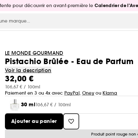
Calendrier de l'Av
attente pour découvrir en avant-première le
LE MONDE GOURMAND
Pistachio Brûlée - Eau de Parfum
Voir la description
32,00 €
106,67 € / 100ml
Paiement en 3 ou 4x avec
PayPal
,
Oney
ou
Klarna
30 ml
106,67 € / 100ml
Ajouter au panier
Produit point rouge non 