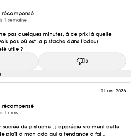
et récompensé
uis 1 semaine
 pas quelques minutes, à ce prix là quelle
vois pas où est la pistache dans l'odeur
été utile ?
1
2
u
01 avr. 2026
et récompensé
is 1 mois
 sucrée de pistache , j apprécie vraiment cette
e plaît à mon ado qui a tendance à fai...