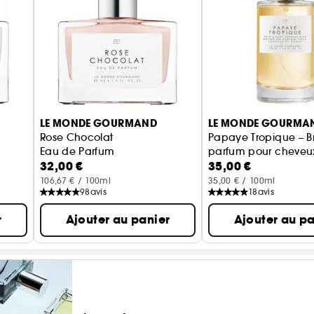
LE MONDE GOURMAND
LE MONDE GOURMA
Rose Chocolat
Papaye Tropique – 
Eau de Parfum
parfum pour cheveux
32,00 €
35,00 €
106,67 € / 100ml
35,00 € / 100ml
98
avis
18
avis
r
Ajouter au panier
Ajouter au pa