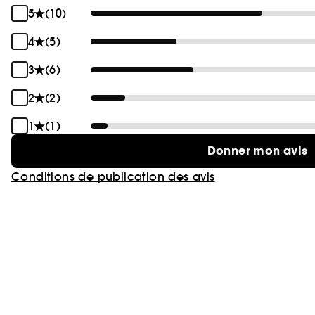
5
(10)
4
(5)
3
(6)
2
(2)
1
(1)
Donner mon avis
Conditions de publication des avis