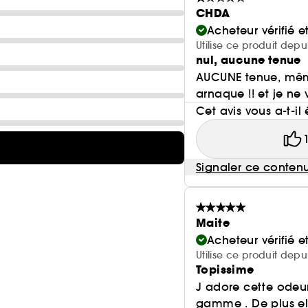
CHDA
Acheteur vérifié 
Utilise ce produit dep
nul, aucune tenue
AUCUNE tenue, même
arnaque !! et je ne 
Cet avis vous a-t-il 
Signaler ce conten
Maite
Acheteur vérifié 
Utilise ce produit depu
Topissime
J adore cette odeur
gamme . De plus ell