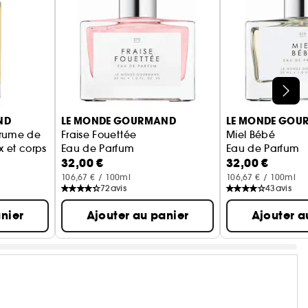
ND
LE MONDE GOURMAND
LE MONDE GOU
Brume de
Fraise Fouettée
Miel Bébé
 et corps
Eau de Parfum
Eau de Parfum
32,00 €
32,00 €
106,67 € / 100ml
106,67 € / 100ml
72
avis
43
avis
nier
Ajouter au panier
Ajouter a