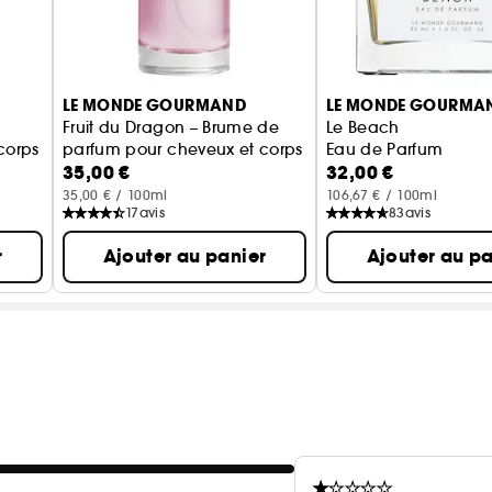
Le Monde Gourmand vous invite à vous laisser sédui
délicieusement vous. Des succès viraux aux nouvelles
LE MONDE GOURMAND
LE MONDE GOURMA
Vegan: Des produits sans ingrédient d'origine anima
Fruit du Dragon – Brume de
Le Beach
corps
parfum pour cheveux et corps
Eau de Parfum
Un concept un peu différent : le parfum est livré sa
35,00 €
32,00 €
sécurité durant le transport.
35,00 € / 100ml
106,67 € / 100ml
17
avis
83
avis
r
Ajouter au panier
Ajouter au pa