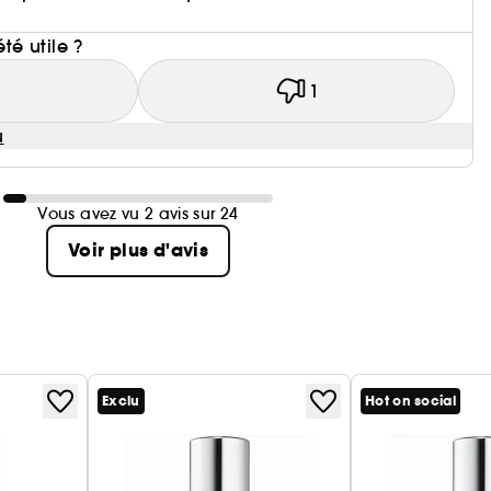
été utile ?
1
1
u
Vous avez vu 2 avis sur 24
Voir plus d'avis
Exclu
Hot on social