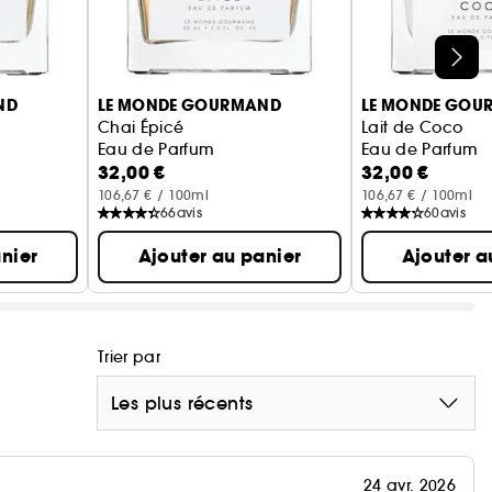
re par ce qui est nouveau, actuel et
 obsessions, créez votre propre histoire olfactive.
ND
LE MONDE GOURMAND
LE MONDE GOU
le.
Chai Épicé
Lait de Coco
Eau de Parfum
Eau de Parfum
ns étui, mais soigneusement scellé pour assurer sa
32,00 €
32,00 €
106,67 € / 100ml
106,67 € / 100ml
66
avis
60
avis
nier
Ajouter au panier
Ajouter a
Trier par
Les plus récents
24 avr. 2026