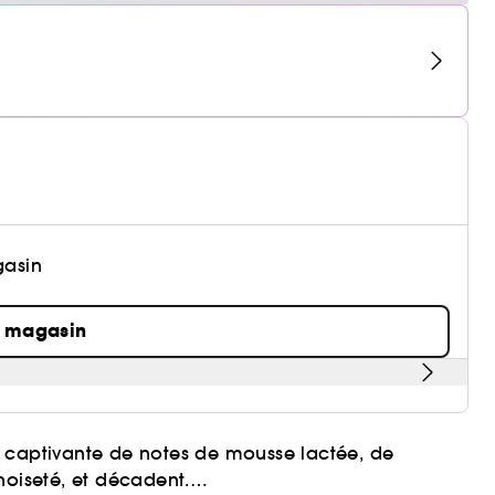
gasin
n magasin
n captivante de notes de mousse lactée, de
noiseté, et décadent.