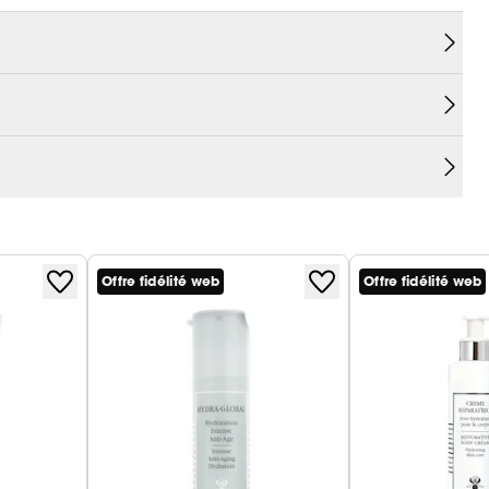
a peau des multiples agressions urbaines et
ctifs d'origine naturelle rigoureusement
rééquilibrant l'harmonie colorielle du teint. Il
 le teint gris et terne tout en atténuant la
t unifiée.
Offre fidélité web
Offre fidélité web
des agressions environnementales (UV, pollution) et
cteur pour lisser, affiner le grain de peau et