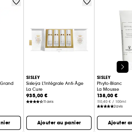
SISLEY
SISLEY
 Grand
Sisleÿa L'Intégrale Anti-Âge
Phyto-Blanc
La Cure
La Mousse
935,00 €
138,00 €
11
avis
110,40 € / 100ml
2
avis
nier
Ajouter au panier
Ajouter a