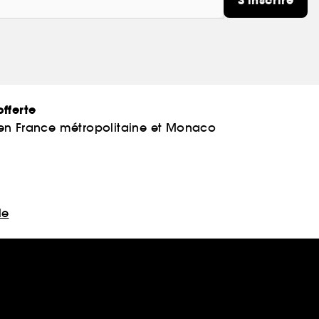
S'inscrire
fferte
 en France métropolitaine et Monaco
le