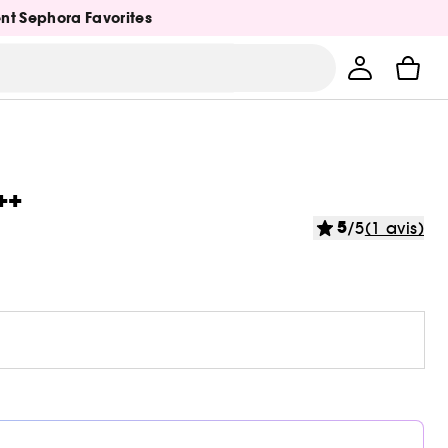
ent Sephora Favorites
++
5
/5
(1 avis)