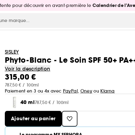
Calendrier de l'Av
attente pour découvrir en avant-première le
SISLEY
Phyto-Blanc - Le Soin SPF 50+ PA+
Voir la description
315,00 €
787,50 € / 100ml
Paiement en 3 ou 4x avec
PayPal
,
Oney
ou
Klarna
40 ml
787,50 € / 100ml
Ajouter au panier
Le programme MY SEPHORA