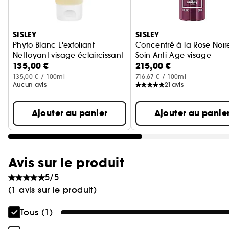
Ignorer le carrousel produits
SISLEY
SISLEY
Phyto Blanc L'exfoliant
Concentré à la Rose Noir
Nettoyant visage éclaircissant
Soin Anti-Age visage
135,00 €
215,00 €
135,00 € / 100ml
716,67 € / 100ml
Aucun avis
21
avis
Ajouter au panier
Ajouter au panie
Avis sur le produit
5/5
(1 avis sur le produit)
Tous (1)