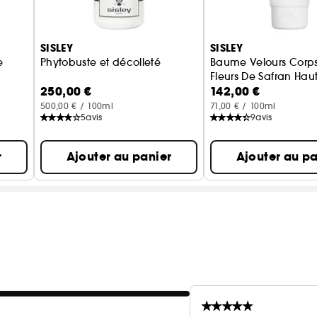
SISLEY
SISLEY
e
Phytobuste et décolleté
Baume Velours Corp
Fleurs De Safran Haut
250,00 €
142,00 €
500,00 € / 100ml
71,00 € / 100ml
5
avis
9
avis
r
Ajouter au panier
Ajouter au pa