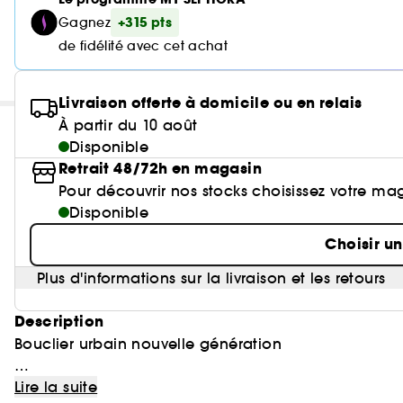
+315 pts
Gagnez
de fidélité avec cet achat
Livraison offerte à domicile ou en relais
À partir du 10 août
Disponible
Retrait 48/72h en magasin
Pour découvrir nos stocks choisissez votre ma
Disponible
Choisir u
Plus d'informations sur la livraison et les retours
Description
Bouclier urbain nouvelle génération
(1)
Soin hydratant éclaircissant
(1) Luminosité et transparence du teint
Lire la suite
et anti-taches brevet