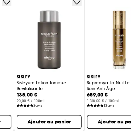
SISLEY
SISLEY
Sisleÿum Lotion Tonique
Supremÿa La Nuit Le
Revitalisante
Soin Anti-Âge
135,00 €
659,00 €
Lotion tonique revitalisante visage pour
90,00 € / 100ml
1.318,00 € / 100ml
3
avis
13
avis
r
Ajouter au panier
Ajouter au pa