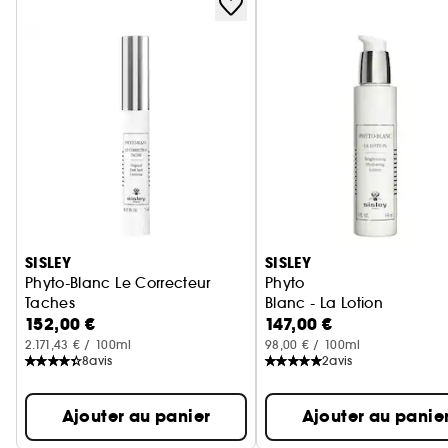
Ignorer le carrousel produits
SISLEY
SISLEY
Phyto-Blanc Le Correcteur
Phyto
Taches
Blanc - La Lotion
152,00 €
147,00 €
2.171,43 € / 100ml
98,00 € / 100ml
8
avis
2
avis
Ajouter au panier
Ajouter au panie