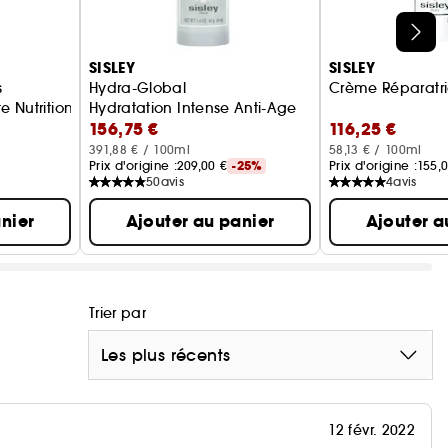
SISLEY
SISLEY
s
Hydra-Global
Crème Réparatr
e Nutrition
Hydratation Intense Anti-Age
156,75 €
116,25 €
391,88 € / 100ml
58,13 € / 100ml
Prix d'origine :
209,00 €
-25%
Prix d'origine :
155,
50
avis
4
avis
nier
Ajouter au panier
Ajouter a
Trier par
Les plus récents
12 févr. 2022