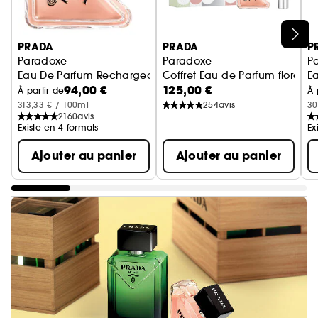
Ignorer le carrousel produits
PRADA
PRADA
P
Paradoxe
Paradoxe
P
Eau De Parfum Rechargeable
Coffret Eau de Parfum floral
E
94,00 €
125,00 €
À partir de
À 
313,33 € / 100ml
254
avis
30
2160
avis
Existe en 4 formats
Ex
Ajouter au panier
Ajouter au panier