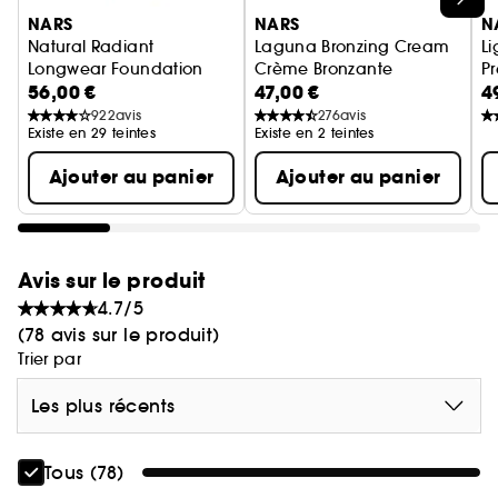
Sa formule sérum, facile à travailler, épouse la
NARS
NARS
N
peau pour un confort durable.
Natural Radiant
Laguna Bronzing Cream
Li
Longwear Foundation
Crème Bronzante
P
56,00 €
47,00 €
4
Fond de teint couvrant longue tenue
P
922
avis
276
avis
Existe en 29 teintes
Existe en 2 teintes
BIENFAITS:
Ajouter au panier
Ajouter au panier
● Couvrance modulable (moyenne à haute) au
fini mat naturel
● Sensation de légèreté et de confort grâce à sa
texture qui laisse la peau respirer.
Avis sur le produit
● Contrôle des zones de brillance 24H* et teinte
4.7/5
fidèle 24H*.
(78 avis sur le produit)
● Ne déssèche pas***** : Sensation de confort
Trier par
tout au long de la journée.
● Améliore visiblement l'apparence des pores en
Les plus récents
2 semaines** et le grain de peau au fil du temps.
Tous (78)