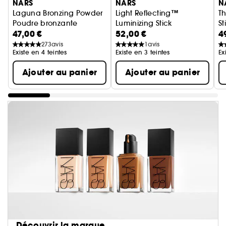
NARS
NARS
N
Laguna Bronzing Powder
Light Reflecting™
Th
Poudre bronzante
Luminizing Stick
S
47,00 €
52,00 €
4
Stick Illuminateur Multi‑Usage
273
avis
1
avis
Existe en 4 teintes
Existe en 3 teintes
Ex
Ajouter au panier
Ajouter au panier
Découvrir la marque