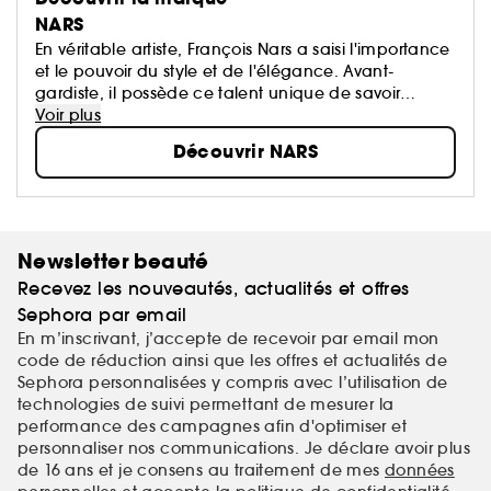
NARS
En véritable artiste, François Nars a saisi l'importance
et le pouvoir du style et de l'élégance. Avant-
gardiste, il possède ce talent unique de savoir
révéler la beauté intérieure de la femme. Pour lui, le
Voir plus
maquillage n'est pas un masque, il doit révéler la
Découvrir NARS
quintessence de la femme...
Newsletter beauté
Recevez les nouveautés, actualités et offres
Sephora par email
En m’inscrivant, j’accepte de recevoir par email mon
code de réduction ainsi que les offres et actualités de
Sephora personnalisées y compris avec l’utilisation de
technologies de suivi permettant de mesurer la
performance des campagnes afin d'optimiser et
personnaliser nos communications. Je déclare avoir plus
de 16 ans et je consens au traitement de mes
données