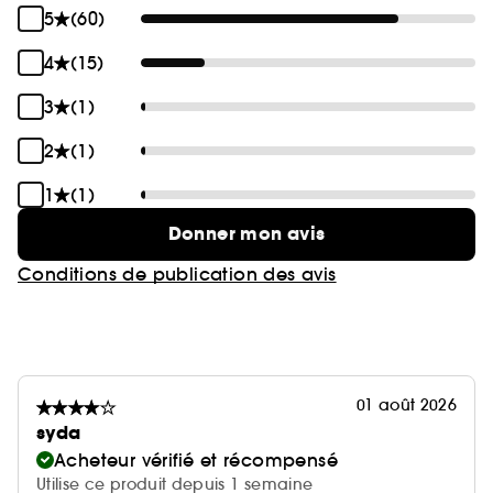
5
(60)
*D'après une étude clinique menée sur 36 sujets.
**D'après une étude clinique menée sur 35 sujets.
4
(15)
*****D'après une étude menée auprès de 72
consommateurs après 24 heures d'utilisation.
3
(1)
2
(1)
1
(1)
Donner mon avis
Conditions de publication des avis
01 août 2026
syda
Acheteur vérifié et récompensé
Utilise ce produit depuis 1 semaine