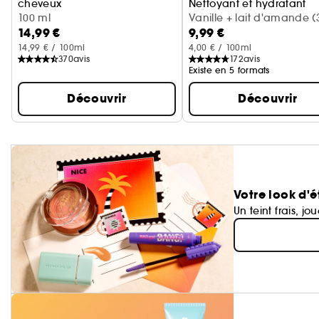
cheveux
Nettoyant et hydratant
Cerise + crème fouettée
100 ml
Vanille + lait d'amande (
14,99 €
9,99 €
ml)
14,99 € / 100ml
4,00 € / 100ml
370
avis
172
avis
Existe en 5 formats
Découvrir
Découvrir
Votre look d'é
Un teint frais, jo