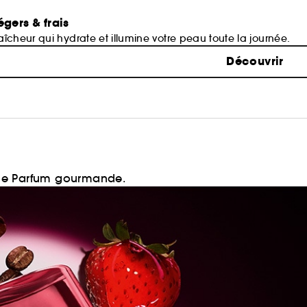
égers & frais
îcheur qui hydrate et illumine votre peau toute la journée.
Découvrir
 de Parfum gourmande.