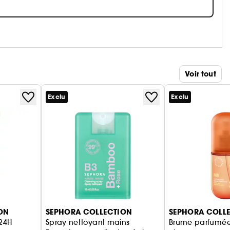
Voir tout
Exclu
Exclu
ON
SEPHORA COLLECTION
SEPHORA COLL
 24H
Spray nettoyant mains
Brume parfumée