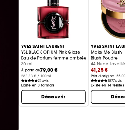
Ignorer le carrousel produits
YVES SAINT LAURENT
YVES SAINT LAURE
YSL BLACK OPIUM Pink Glaze
Make Me Blush
Eau de Parfum femme ambrée florale & note de fra
Blush Poudre
30 ml
44 Nude Lavallière 
79,00 €
41,25 €
À partir de
263,33 € / 100ml
Prix d'origine :
55,00 €
75
avis
1877
avis
Existe en 3 formats
Existe en 14 teintes
Découvrir
Découvr