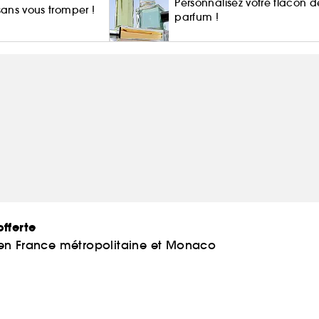
Personnalisez votre flacon d
 sans vous tromper !
parfum !
fferte
 en France métropolitaine et Monaco