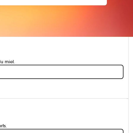
u miel.
rts.