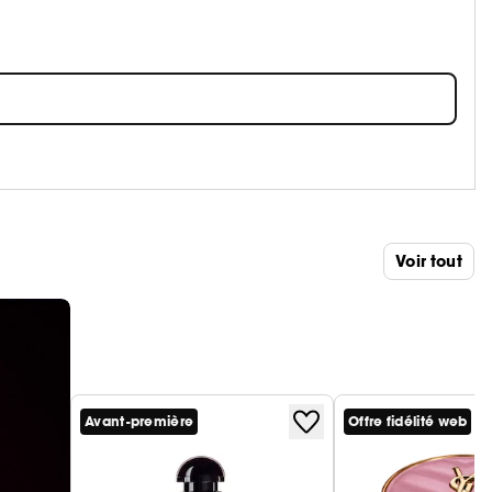
Voir tout
Avant-première
Offre fidélité web