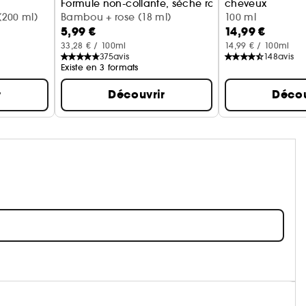
Formule non-collante, sèche rapidement
cheveux
200 ml)
Bambou + rose (18 ml)
Monoi + bergam
100 ml
5,99 €
14,99 €
33,28 € / 100ml
14,99 € / 100ml
375
avis
148
avis
Existe en 3 formats
r
Découvrir
Décou