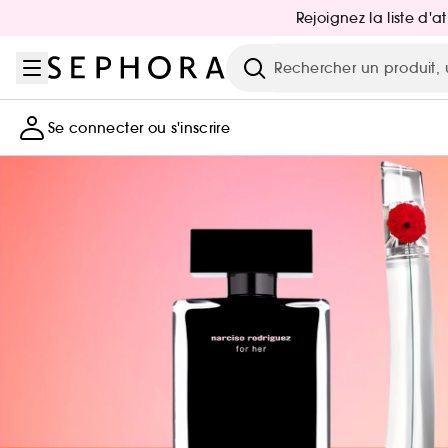
Aller au menu
Aller au contenu principal
Aller au pied de page
Rejoignez la liste d'
Recherche
Se connecter ou s'inscrire