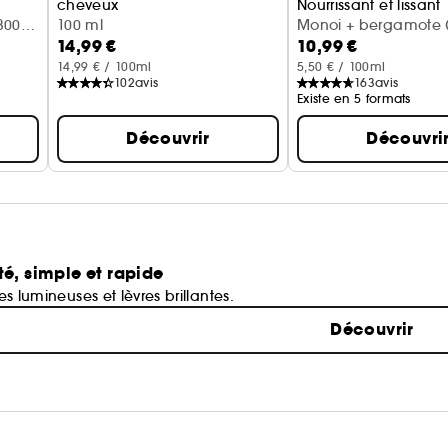
cheveux
Nourrissant et lissant
300
Vanille + lait d'amande
100 ml
Monoi + bergamote (
14,99 €
10,99 €
14,99 € / 100ml
5,50 € / 100ml
102
avis
163
avis
Existe en 5 formats
Découvrir
Découvri
té, simple et rapide
ues lumineuses et lèvres brillantes.
Découvrir