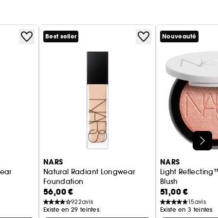
Best seller
Nouveauté
NARS
NARS
ear
Natural Radiant Longwear
Light Reflecting
Foundation
Blush
56,00 €
51,00 €
ongue durée
Fond de teint couvrant longue tenue
Blush Nacré Illu
922
avis
15
avis
Existe en 29 teintes
Existe en 3 teintes