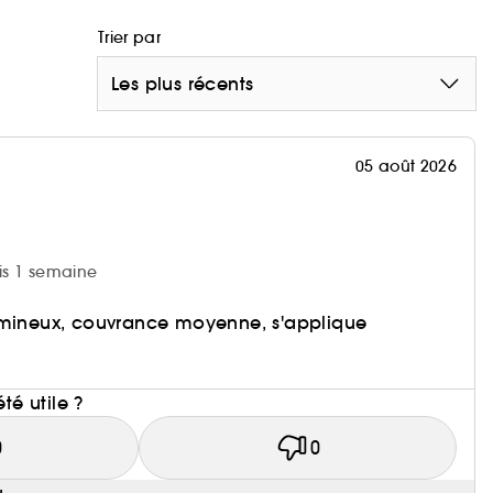
Trier par
née auprès de 31 femmes.
Les plus récents
1 femmes.
05 août 2026
uis 1 semaine
umineux, couvrance moyenne, s'applique
i
été utile ?
0
0