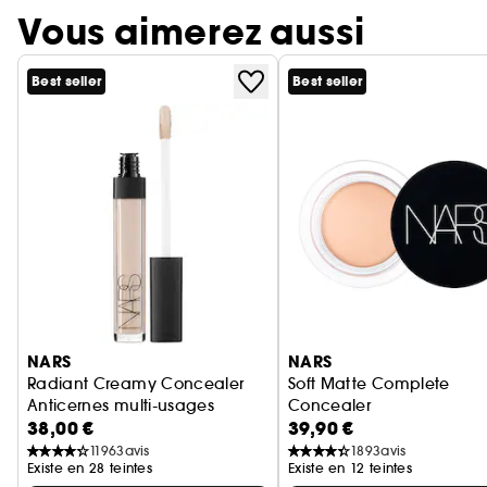
Vous aimerez aussi
Best seller
Best seller
Ignorer le carrousel produits
NARS
NARS
Radiant Creamy Concealer
Soft Matte Complete
Anticernes multi-usages
Concealer
38,00 €
39,90 €
Anticernes correcteur
11963
avis
1893
avis
Existe en 28 teintes
Existe en 12 teintes