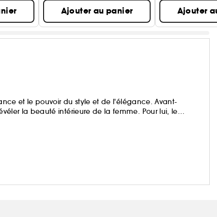
nier
Ajouter au panier
Ajouter a
rtance et le pouvoir du style et de l'élégance. Avant-
évéler la beauté intérieure de la femme. Pour lui, le
 la quintessence de la femme...