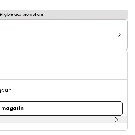
éligible aux promotions
gasin
n magasin