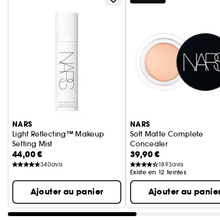
Ignorer le carrousel produits
NARS
NARS
Light Reflecting™ Makeup
Soft Matte Complete
Setting Mist
Concealer
44,00 €
39,90 €
Brume fixante maquillage
Anticernes correcteur
340
avis
1893
avis
Existe en 12 teintes
Ajouter au panier
Ajouter au panie