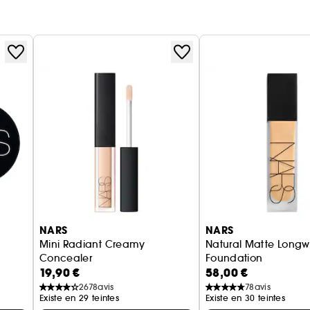
NARS
NARS
Mini Radiant Creamy
Natural Matte Longw
Concealer
Foundation
19,90 €
58,00 €
Anticernes Format Voyage
Fond de teint mat l
2678
avis
78
avis
Existe en 29 teintes
Existe en 30 teintes