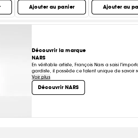
r
Ajouter au panier
Ajouter au pa
Découvrir la marque
NARS
En véritable artiste, François Nars a saisi l'impo
gardiste, il possède ce talent unique de savoir r
maquillage n'est pas un masque, il doit révéler
Voir plus
Découvrir NARS