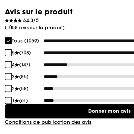
Avis sur le produit
4.3/5
(1058 avis sur le produit)
Tous (1059)
5
(708)
4
(147)
3
(85)
2
(58)
1
(61)
Donner mon avis
Conditions de publication des avis