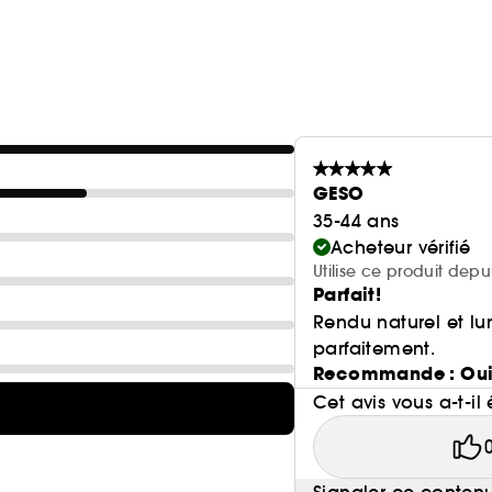
(1)Basé sur une étude clinique de six semaines me
(2)Basé sur une étude clinique, menée auprès de 3
GESO
35-44 ans
Acheteur vérifié
Utilise ce produit dep
Parfait!
Rendu naturel et l
parfaitement.
Recommande : Ou
Cet avis vous a-t-il 