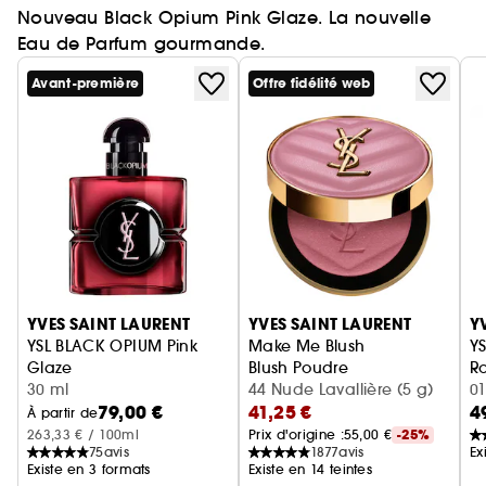
Nouveau Black Opium Pink Glaze. La nouvelle
Eau de Parfum gourmande.
Avant-première
Offre fidélité web
Ignorer le carrousel produits
YVES SAINT LAURENT
YVES SAINT LAURENT
Y
YSL BLACK OPIUM Pink
Make Me Blush
YS
Glaze
Blush Poudre
Ro
Eau de Parfum femme ambrée florale & note de fraise
30 ml
44 Nude Lavallière (5 g)
01
79,00 €
41,25 €
4
À partir de
263,33 € / 100ml
Prix d'origine :
55,00 €
-25%
75
avis
1877
avis
Ex
Existe en 3 formats
Existe en 14 teintes