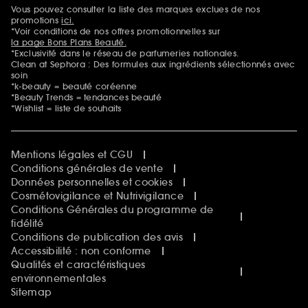
Sephora Beautiful Club
Vous pouvez consulter la liste des marques exclues de nos
Mentions additionnelles
Clean at Sephora
promotions
ici.
Idées & Inspirations Beauté
*Voir conditions de nos offres promotionnelles sur
la page Bons Plans Beauté.
*Exclusivité dans le réseau de parfumeries nationales.
Clean at Sephora : Des formules aux ingrédients sélectionnés avec
soin
*k-beauty = beauté coréenne
*Beauty Trends = tendances beauté
*Wishlist = liste de souhaits
Mentions légales et CGU
Conditions générales de vente
Données personnelles et cookies
Cosmétovigilance et Nutrivigilance
Conditions Générales du programme de
fidélité
Conditions de publication des avis
Accessibilité : non conforme
Qualités et caractéristiques
environnementales
Sitemap