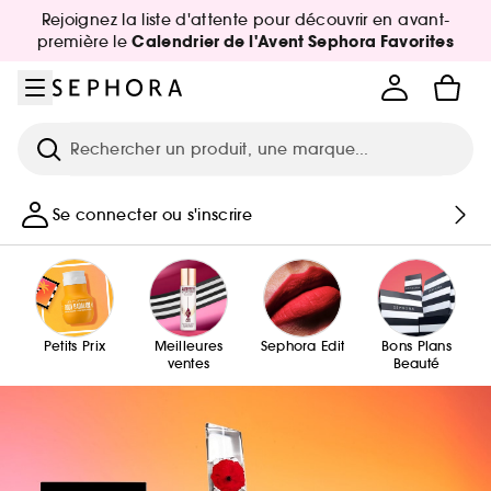
Aller au menu
Aller au contenu principal
Aller au pied de page
Rejoignez la liste d'attente pour découvrir en avant-
Calendrier de l'Avent Sephora Favorites
première le
Recherche
Se connecter ou s'inscrire
Petits Prix
Meilleures
Sephora Edit
Bons Plans
ventes
Beauté