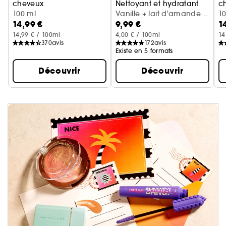
cheveux
Nettoyant et hydratant
c
Cerise + crème fouettée
100 ml
Vanille + lait d'amande
Va
1
14,99 €
9,99 €
1
(300 ml)
14,99 € / 100ml
4,00 € / 100ml
14
370
avis
172
avis
Existe en 5 formats
Découvrir
Découvrir