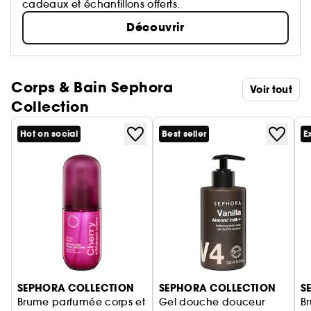
cadeaux et échantillons offerts.
Découvrir
Corps & Bain Sephora
Voir tout
Collection
Hot on social
Best seller
E
Ignorer le carrousel produits
SEPHORA COLLECTION
SEPHORA COLLECTION
S
Brume parfumée corps et
Gel douche douceur
B