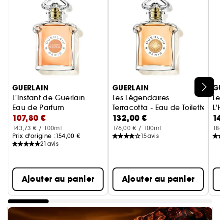
Ignorer le carrousel produits
GUERLAIN
GUERLAIN
G
L'Instant de Guerlain
Les Légendaires
L
Eau de Parfum
Terracotta - Eau de Toilette
L'
107,80 €
132,00 €
1
143,73 € / 100ml
176,00 € / 100ml
18
Prix d'origine :
154,00 €
15
avis
21
avis
Ajouter au panier
Ajouter au panier