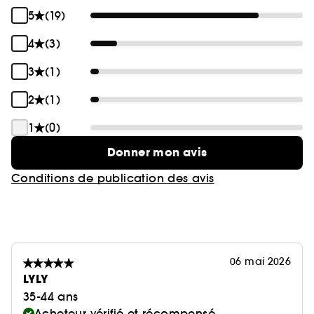
5
(19)
4
(3)
3
(1)
2
(1)
1
(0)
Donner mon avis
Conditions de publication des avis
06 mai 2026
LYLY
35-44 ans
Acheteur vérifié et récompensé