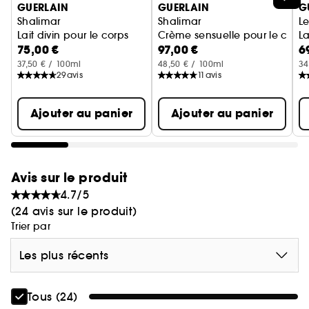
GUERLAIN
GUERLAIN
G
Shalimar
Shalimar
Le
Après un départ de bergamote, L'Instant Magic
Lait divin pour le corps
Crème sensuelle pour le corps
La
dévoile un floral musqué aux notes fraîches (rose,
75,00 €
97,00 €
6
freesia). Le sillage de muscs blancs travaillé en
37,50 € / 100ml
48,50 € / 100ml
34
29
avis
11
avis
‘Musquinade' (un clin d'œil à la célèbre
Guerlinade) se réchauffe de bois d'amande.
Ajouter au panier
Ajouter au panier
Avis sur le produit
4.7/5
(24 avis sur le produit)
Trier par
Les plus récents
Tous (24)