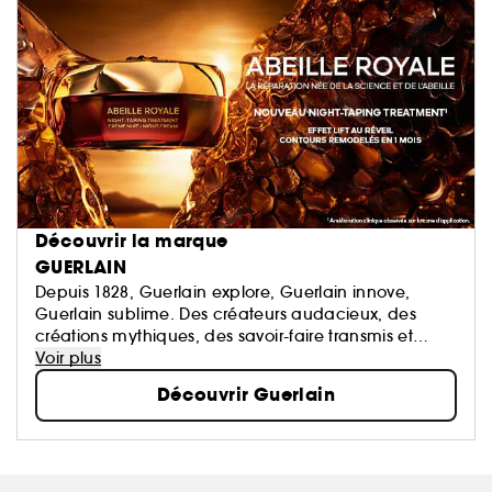
Découvrir la marque
GUERLAIN
Depuis 1828, Guerlain explore, Guerlain innove,
Guerlain sublime. Des créateurs audacieux, des
créations mythiques, des savoir-faire transmis et
perpétués. La Culture du Beau en signature.
Voir plus
Découvrir Guerlain