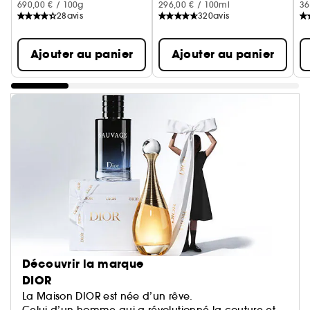
690,00 € / 100g
296,00 € / 100ml
36
28
avis
320
avis
Ajouter au panier
Ajouter au panier
Découvrir la marque
DIOR
La Maison DIOR est née d’un rêve.
Celui d’un homme qui a révolutionné la couture et