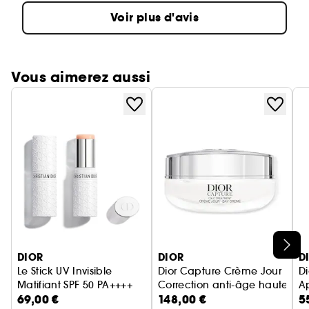
Voir plus d'avis
Vous aimerez aussi
Ignorer le carrousel produits
DIOR
DIOR
D
Le Stick UV Invisible
Dior Capture Crème Jour
D
Matifiant SPF 50 PA++++
Correction anti-âge haute pe
Ap
69,00 €
148,00 €
5
Stick invisible protection UV
So