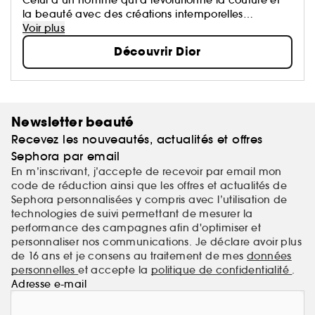
la beauté avec des créations intemporelles
devenues des icônes.
Voir plus
Chaque création de la Maison porte une part de
Découvrir Dior
son rêve qui oeuvre pour un monde plus beau et
plus heureux.
Newsletter beauté
Recevez les nouveautés, actualités et offres
Sephora par email
En m’inscrivant, j’accepte de recevoir par email mon
code de réduction ainsi que les offres et actualités de
Sephora personnalisées y compris avec l’utilisation de
technologies de suivi permettant de mesurer la
performance des campagnes afin d'optimiser et
personnaliser nos communications. Je déclare avoir plus
de 16 ans et je consens au traitement de mes
données
personnelles
et accepte la
politique de confidentialité
.
Adresse e-mail