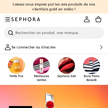
Aller au menu
Aller au contenu principal
Aller au pied de page
Laissez-vous inspirer par les avis produits de nos
client(e)s gold en vidéo !
Recherche
Se connecter ou s'inscrire
Petits Prix
Meilleures
Sephora Edit
Bons Plans
ventes
Beauté