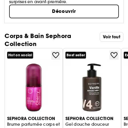
surprises en avant-première.
Découvrir
Corps & Bain Sephora
Voir tout
Collection
Hot on social
Best seller
E
Ignorer le carrousel produits
SEPHORA COLLECTION
SEPHORA COLLECTION
S
Brume parfumée corps et
Gel douche douceur
B