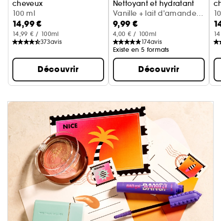
cheveux
Nettoyant et hydratant
c
Cerise + crème fouettée
100 ml
Vanille + lait d'amande
Va
1
14,99 €
9,99 €
1
(300 ml)
14,99 € / 100ml
4,00 € / 100ml
14
373
avis
174
avis
Existe en 5 formats
Découvrir
Découvrir