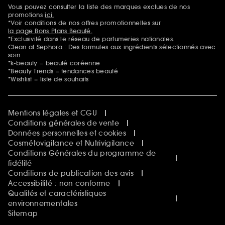
Sephora Beautiful Club
Vous pouvez consulter la liste des marques exclues de nos
Mentions additionnelles
Clean at Sephora
promotions
ici.
Idées & Inspirations Beauté
*Voir conditions de nos offres promotionnelles sur
la page Bons Plans Beauté.
*Exclusivité dans le réseau de parfumeries nationales.
Clean at Sephora : Des formules aux ingrédients sélectionnés avec
soin
*k-beauty = beauté coréenne
*Beauty Trends = tendances beauté
*Wishlist = liste de souhaits
Mentions légales et CGU
Conditions générales de vente
Données personnelles et cookies
Cosmétovigilance et Nutrivigilance
Conditions Générales du programme de
fidélité
Conditions de publication des avis
Accessibilité : non conforme
Qualités et caractéristiques
environnementales
Sitemap