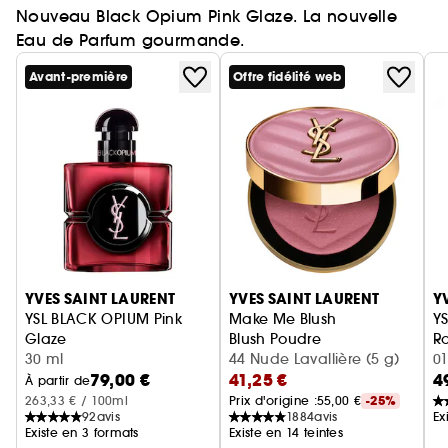
Nouveau Black Opium Pink Glaze. La nouvelle
Eau de Parfum gourmande.
Avant-première
Offre fidélité web
Ignorer le carrousel produits
YVES SAINT LAURENT
YVES SAINT LAURENT
Y
YSL BLACK OPIUM Pink
Make Me Blush
YS
Glaze
Blush Poudre
Ro
Eau de Parfum femme ambrée florale & note de fraise
30 ml
44 Nude Lavallière (5 g)
01
79,00 €
41,25 €
4
À partir de
263,33 € / 100ml
Prix d'origine :
55,00 €
-25%
92
avis
1884
avis
Ex
Existe en 3 formats
Existe en 14 teintes