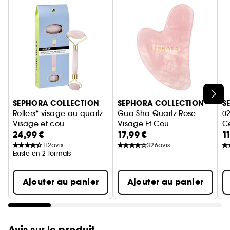
Ignorer le carrousel produits
SEPHORA COLLECTION
SEPHORA COLLECTION
S
Rollers* visage au quartz
Gua Sha Quartz Rose
02
Visage et cou
Visage Et Cou
C
24,99 €
17,99 €
1
Ap
112
avis
326
avis
Existe en 2 formats
Ajouter au panier
Ajouter au panier
Avis sur le produit