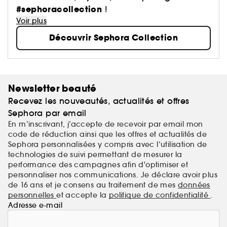
maquillage aux soins, du capillaire au parfum, du
#sephoracollection
!
bain aux compléments alimentaires,… Avec pour
Voir plus
mission de démocratiser une beauté performante.
Découvrir Sephora Collection
Newsletter beauté
Recevez les nouveautés, actualités et offres
Sephora par email
En m’inscrivant, j’accepte de recevoir par email mon
code de réduction ainsi que les offres et actualités de
Sephora personnalisées y compris avec l’utilisation de
technologies de suivi permettant de mesurer la
performance des campagnes afin d'optimiser et
personnaliser nos communications. Je déclare avoir plus
de 16 ans et je consens au traitement de mes
données
personnelles
et accepte la
politique de confidentialité
.
Adresse e-mail