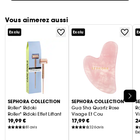
Vous aimerez aussi
Exclu
Exclu
E
Ignorer le carrousel produits
SEPHORA COLLECTION
SEPHORA COLLECTION
S
Roller* Ridoki
Gua Sha Quartz Rose
Ro
Roller* Ridoki Effet Liftant
Visage Et Cou
V
19,99 €
17,99 €
2
81
avis
326
avis
Ex