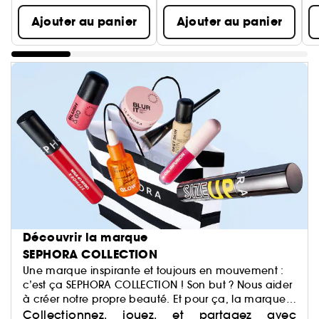
Ajouter au panier
Ajouter au panier
Découvrir la marque
SEPHORA COLLECTION
Une marque inspirante et toujours en mouvement :
c’est ça SEPHORA COLLECTION ! Son but ? Nous aider
à créer notre propre beauté. Et pour ça, la marque
a justement imaginé des centaines de produits : du
Collectionnez, jouez, et partagez avec