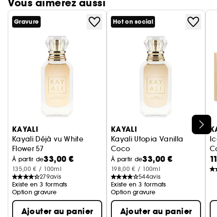
Vous aimerez aussi
Gravure
Hot on social
Ignorer le carrousel produits
KAYALI
KAYALI
K
Kayali Déjà vu White
Kayali Utopia Vanilla
Ic
Flower 57
Coco
C
33,00 €
33,00 €
1
Eau de parfum
Eau de parfum
À partir de
À partir de
135,00 € / 100ml
198,00 € / 100ml
279
avis
544
avis
Existe en 3 formats
Existe en 3 formats
Option gravure
Option gravure
Ajouter au panier
Ajouter au panier