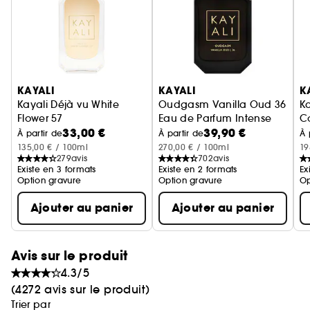
collection met à l'honneur la technique du «
layering » pour créer un parfum qui vous
correspond parfaitement.
KAYALI s'inspire des richesses du Moyen-Orient,
Ignorer le carrousel produits
une culture réputée pour son raffinement et sa
KAYALI
KAYALI
K
simplicité. Ce parfum offre un potentiel infini de
Kayali Déjà vu White
Oudgasm Vanilla Oud 36
Ka
combinaisons pour refléter la richesse de votre
Flower 57
Eau de Parfum Intense
C
33,00 €
39,90 €
Eau de parfum
E
À partir de
À partir de
À 
personnalité. Quatre parfums. Une centaine
135,00 € / 100ml
270,00 € / 100ml
19
d'accords. Un million de « mood ».
279
avis
702
avis
Existe en 3 formats
Existe en 2 formats
Ex
Option gravure
Option gravure
Op
Ajouter au panier
Ajouter au panier
Avis sur le produit
4.3/5
(4272 avis sur le produit)
Trier par