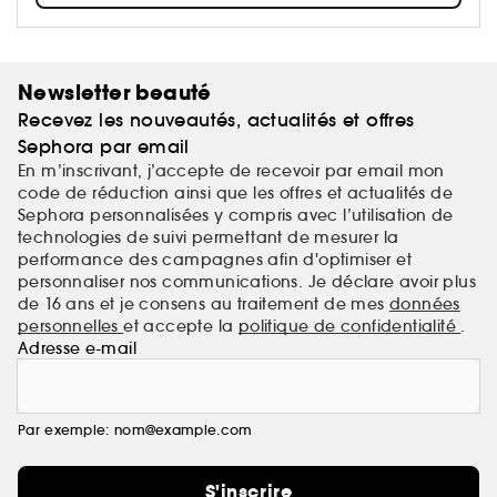
s'inspire des richesses du Moyen-Orient, une culture
Quatre
réputée pour son raffinement et sa simplicité.
parfums. Une centaine d’accords. Un million de «
mood »
.
Newsletter beauté
Recevez les nouveautés, actualités et offres
Sephora par email
En m’inscrivant, j’accepte de recevoir par email mon
code de réduction ainsi que les offres et actualités de
Sephora personnalisées y compris avec l’utilisation de
technologies de suivi permettant de mesurer la
performance des campagnes afin d'optimiser et
personnaliser nos communications. Je déclare avoir plus
de 16 ans et je consens au traitement de mes
données
personnelles
et accepte la
politique de confidentialité
.
Adresse e-mail
Par exemple: nom@example.com
S'inscrire