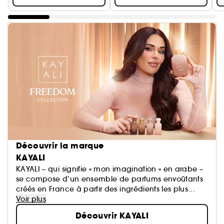
Découvrir la marque
KAYALI
KAYALI – qui signifie « mon imagination » en arabe –
se compose d’un ensemble de parfums envoûtants
créés en France à partir des ingrédients les plus
prestigieux. Cette première collection met à
Voir plus
l’honneur la technique du « layering » pour créer un
Découvrir KAYALI
parfum qui vous correspond parfaitement. KAYALI