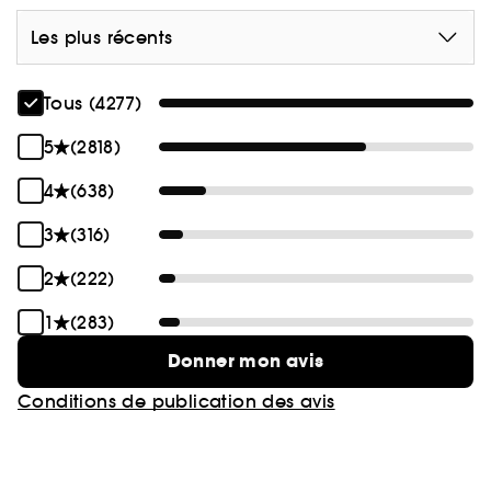
Les plus récents
Tous (4277)
5
(2818)
4
(638)
3
(316)
2
(222)
1
(283)
Donner mon avis
Conditions de publication des avis