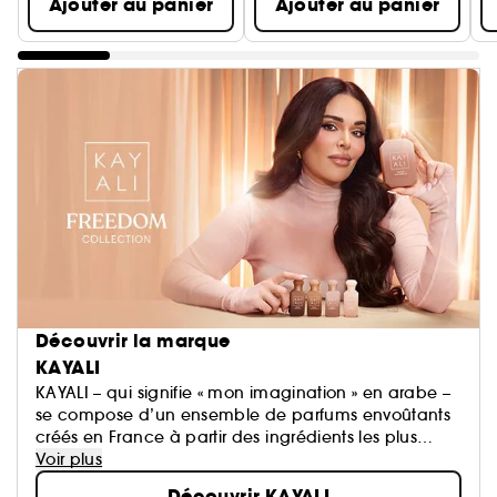
Ajouter au panier
Ajouter au panier
Découvrir la marque
KAYALI
KAYALI – qui signifie « mon imagination » en arabe –
se compose d’un ensemble de parfums envoûtants
créés en France à partir des ingrédients les plus
prestigieux. Cette première collection met à
Voir plus
l’honneur la technique du « layering » pour créer un
Découvrir KAYALI