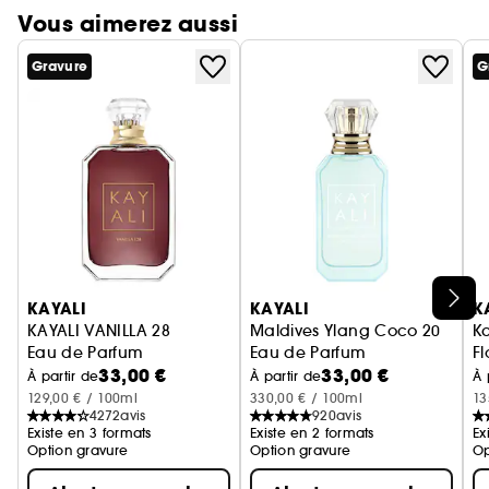
Vous aimerez aussi
Gravure
G
Ignorer le carrousel produits
KAYALI
KAYALI
K
KAYALI VANILLA 28
Maldives Ylang Coco 20
Ka
Eau de Parfum
Eau de Parfum
Fl
33,00 €
33,00 €
E
À partir de
À partir de
À 
129,00 € / 100ml
330,00 € / 100ml
13
4272
avis
920
avis
Existe en 3 formats
Existe en 2 formats
Ex
Option gravure
Option gravure
Op