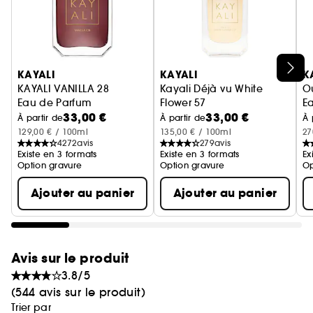
Ignorer le carrousel produits
KAYALI
KAYALI
K
KAYALI VANILLA 28
Kayali Déjà vu White
O
Eau de Parfum
Flower 57
E
33,00 €
33,00 €
Eau de parfum
À partir de
À partir de
À 
129,00 € / 100ml
135,00 € / 100ml
27
4272
avis
279
avis
Existe en 3 formats
Existe en 3 formats
Ex
Option gravure
Option gravure
Op
Ajouter au panier
Ajouter au panier
Avis sur le produit
3.8/5
(544 avis sur le produit)
Trier par