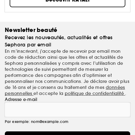
parfum qui vous correspond parfaitement. KAYALI
s'inspire des richesses du Moyen-Orient, une culture
Quatre
réputée pour son raffinement et sa simplicité.
parfums. Une centaine d’accords. Un million de «
mood »
.
Newsletter beauté
Recevez les nouveautés, actualités et offres
Sephora par email
En m’inscrivant, j’accepte de recevoir par email mon
code de réduction ainsi que les offres et actualités de
Sephora personnalisées y compris avec l’utilisation de
technologies de suivi permettant de mesurer la
performance des campagnes afin d'optimiser et
personnaliser nos communications. Je déclare avoir plus
de 16 ans et je consens au traitement de mes
données
personnelles
et accepte la
politique de confidentialité
.
Adresse e-mail
Par exemple: nom@example.com