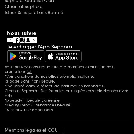
Sephora Beautiful Club
Clean at Sephora
Idées & Inspirations Beauté
Nous suivre
Télécharger l’App Sephora
Vous pouvez consulter la liste des marques exclues de nos
Mentions additionnelles
promotions
ici.
*Voir conditions de nos offres promotionnelles sur
la page Bons Plans Beauté.
*Exclusivité dans le réseau de parfumeries nationales.
Clean at Sephora : Des formules aux ingrédients sélectionnés avec
soin
*k-beauty = beauté coréenne
*Beauty Trends = tendances beauté
*Wishlist = liste de souhaits
Mentions légales et CGU