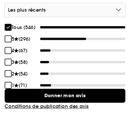
Les plus récents
Tous (546)
5
(296)
4
(67)
3
(58)
2
(54)
1
(71)
Donner mon avis
Conditions de publication des avis