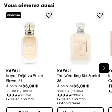
Vous aimerez aussi
Gravure
Ignorer le carrousel produits
KAYALI
KAYALI
K
Kayali Déjà vu White
The Wedding Silk Santal
Ic
Flower 57
36
C
33,00 €
33,00 €
1
Eau de parfum
Eau de Parfum
À partir de
À partir de
135,00 € / 100ml
330,00 € / 100ml
278
avis
699
avis
Existe en 3 formats
Existe en 3 formats
Option gravure