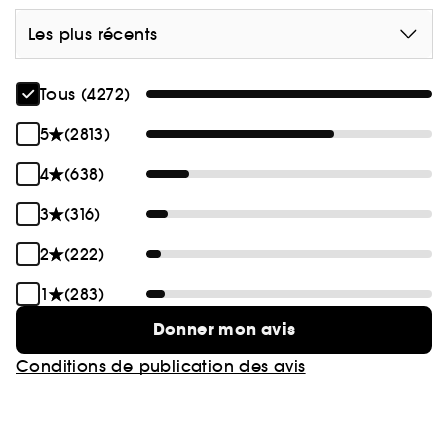
Les plus récents
Tous (4272)
5
(2813)
4
(638)
3
(316)
2
(222)
1
(283)
Donner mon avis
Conditions de publication des avis