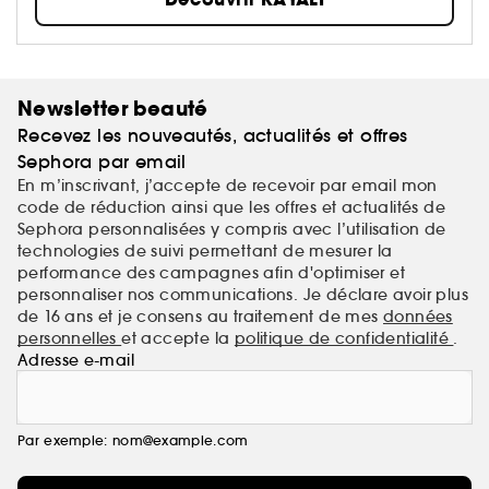
parfum qui vous correspond parfaitement. KAYALI
s'inspire des richesses du Moyen-Orient, une culture
Quatre
réputée pour son raffinement et sa simplicité.
parfums. Une centaine d’accords. Un million de «
mood »
.
Newsletter beauté
Recevez les nouveautés, actualités et offres
Sephora par email
En m’inscrivant, j’accepte de recevoir par email mon
code de réduction ainsi que les offres et actualités de
Sephora personnalisées y compris avec l’utilisation de
technologies de suivi permettant de mesurer la
performance des campagnes afin d'optimiser et
personnaliser nos communications. Je déclare avoir plus
de 16 ans et je consens au traitement de mes
données
personnelles
et accepte la
politique de confidentialité
.
Adresse e-mail
Par exemple: nom@example.com