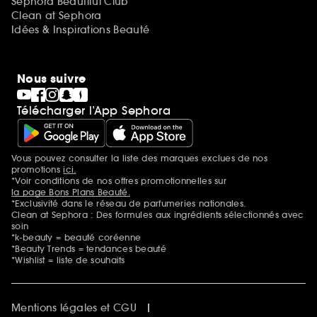
Sephora Beautiful Club
Clean at Sephora
Idées & Inspirations Beauté
Nous suivre
Télécharger l’App Sephora
Vous pouvez consulter la liste des marques exclues de nos
Mentions additionnelles
promotions
ici.
*Voir conditions de nos offres promotionnelles sur
la page Bons Plans Beauté.
*Exclusivité dans le réseau de parfumeries nationales.
Clean at Sephora : Des formules aux ingrédients sélectionnés avec
soin
*k-beauty = beauté coréenne
*Beauty Trends = tendances beauté
*Wishlist = liste de souhaits
Mentions légales et CGU