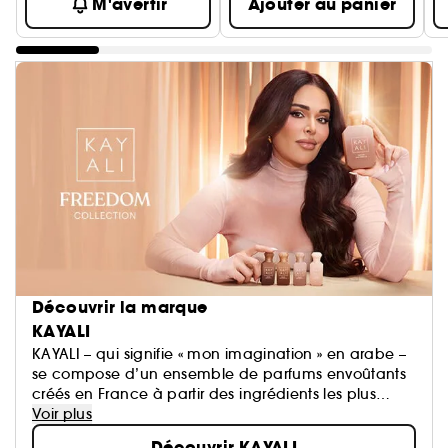
M'avertir
Ajouter au panier
Découvrir la marque
KAYALI
KAYALI – qui signifie « mon imagination » en arabe –
se compose d’un ensemble de parfums envoûtants
créés en France à partir des ingrédients les plus
prestigieux. Cette première collection met à
Voir plus
l’honneur la technique du « layering » pour créer un
Découvrir KAYALI