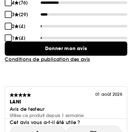
4
(76)
3
(29)
2
(4)
1
(4)
Donner mon avis
Conditions de publication des avis
01 août 2026
LANI
Avis de testeur
Utilise ce produit depuis 1 semaine
Cet avis vous a-t-il été utile ?