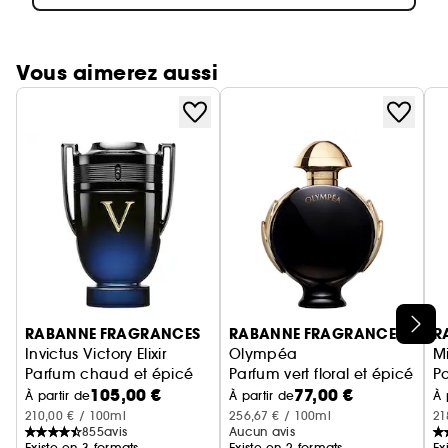
Vous aimerez aussi
Ignorer le carrousel produits
RABANNE FRAGRANCES
RABANNE FRAGRANCES
R
Invictus Victory Elixir
Olympéa
Mi
Parfum chaud et épicé
Parfum vert floral et épicé
P
105,00 €
77,00 €
À partir de
À partir de
À 
210,00 € / 100ml
256,67 € / 100ml
21
855
avis
Aucun avis
Existe en 3 formats
Existe en 2 formats
Ex