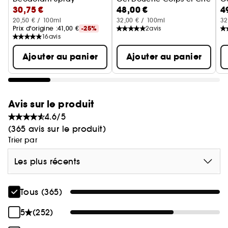
30,75 €
48,00 €
4
20,50 € / 100ml
32,00 € / 100ml
32
Prix d'origine :
41,00 €
-25%
2
avis
16
avis
Ajouter au panier
Ajouter au panier
Avis sur le produit
4.6/5
(365 avis sur le produit)
Trier par
Les plus récents
Tous (365)
5
(252)