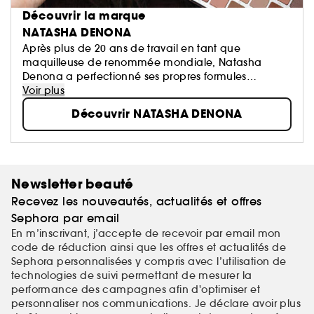
Découvrir la marque
NATASHA DENONA
Après plus de 20 ans de travail en tant que
maquilleuse de renommée mondiale, Natasha
Denona a perfectionné ses propres formules
d'ombres à paupières. Parce que les ombres à
Voir plus
paupières Natasha Denona sont toujours fabriqués à
Découvrir NATASHA DENONA
partir d'ingrédients riches...
Newsletter beauté
Recevez les nouveautés, actualités et offres
Sephora par email
En m’inscrivant, j’accepte de recevoir par email mon
code de réduction ainsi que les offres et actualités de
Sephora personnalisées y compris avec l’utilisation de
technologies de suivi permettant de mesurer la
performance des campagnes afin d'optimiser et
personnaliser nos communications. Je déclare avoir plus