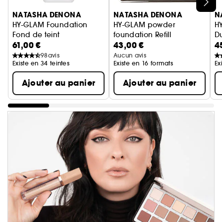
Ignorer le carrousel produits
NATASHA DENONA
NATASHA DENONA
N
HY-GLAM Foundation
HY-GLAM powder
H
Fond de teint
foundation Refill
D
61,00 €
43,00 €
4
Fond de teint poudre Rechar
98
avis
Aucun avis
Existe en 34 teintes
Existe en 16 formats
Ex
Ajouter au panier
Ajouter au panier