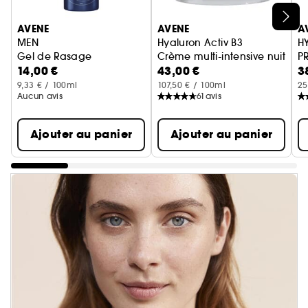
Ignorer le carrousel produits
AVENE
AVENE
A
MEN
Hyaluron Activ B3
H
Gel de Rasage
Crème multi-intensive nuit
P
14,00 €
43,00 €
3
Li
A
9,33 € / 100ml
107,50 € / 100ml
25
Aucun avis
61
avis
Ajouter au panier
Ajouter au panier