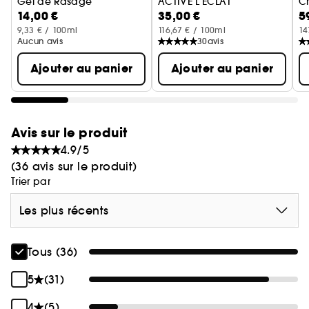
Gel de Rasage
ACTIVE L'ÉCLAT
Cr
14,00 €
35,00 €
5
9,33 € / 100ml
116,67 € / 100ml
14
Aucun avis
30
avis
Ajouter au panier
Ajouter au panier
Avis sur le produit
4.9/5
(36 avis sur le produit)
Trier par
Les plus récents
Tous (36)
5
(31)
4
(5)