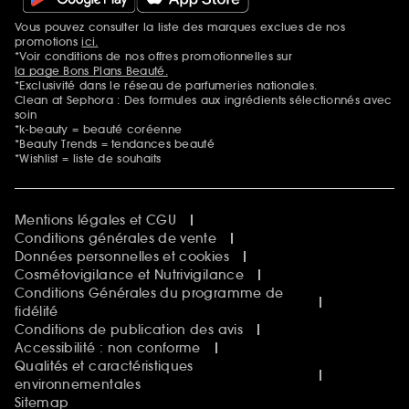
Sephora Prize
Sephora Beautiful Club
Vous pouvez consulter la liste des marques exclues de nos
Mentions additionnelles
Clean at Sephora
promotions
ici.
Idées & Inspirations Beauté
*Voir conditions de nos offres promotionnelles sur
la page Bons Plans Beauté.
*Exclusivité dans le réseau de parfumeries nationales.
Clean at Sephora : Des formules aux ingrédients sélectionnés avec
soin
*k-beauty = beauté coréenne
*Beauty Trends = tendances beauté
*Wishlist = liste de souhaits
Mentions légales et CGU
Conditions générales de vente
Données personnelles et cookies
Cosmétovigilance et Nutrivigilance
Conditions Générales du programme de
fidélité
Conditions de publication des avis
Accessibilité : non conforme
Qualités et caractéristiques
environnementales
Sitemap