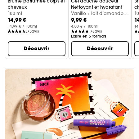
Brume parfumée corps et
Gel douche douceur
B
cheveux
Nettoyant et hydratant
c
Cerise + crème fouettée
100 ml
Vanille + lait d'amande
Va
1
14,99 €
9,99 €
1
(300 ml)
14,99 € / 100ml
4,00 € / 100ml
14
375
avis
178
avis
Existe en 5 formats
Découvrir
Découvrir