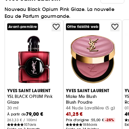
Nouveau Black Opium Pink Glaze. La nouvelle
Eau de Parfum gourmande.
Avant-première
Offre fidélité web
Ignorer le carrousel produits
YVES SAINT LAURENT
YVES SAINT LAURENT
Y
YSL BLACK OPIUM Pink
Make Me Blush
YS
Glaze
Blush Poudre
Ro
Eau de Parfum femme ambrée florale & note de fraise
30 ml
44 Nude Lavallière (5 g)
01
79,00 €
41,25 €
4
À partir de
263,33 € / 100ml
Prix d'origine :
55,00 €
-25%
107
avis
1886
avis
Ex