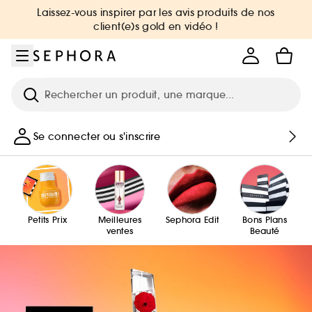
Aller au menu
Aller au contenu principal
Aller au pied de page
Laissez-vous inspirer par les avis produits de nos
client(e)s gold en vidéo !
Recherche
Se connecter ou s'inscrire
Petits Prix
Meilleures
Sephora Edit
Bons Plans
ventes
Beauté