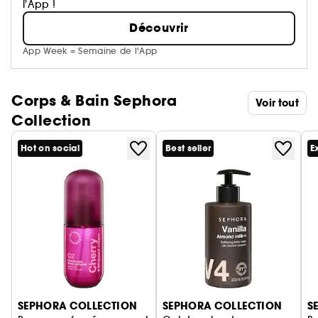
l'App !
Découvrir
App Week = Semaine de l'App
Corps & Bain Sephora
Voir tout
Collection
Hot on social
Best seller
E
Ignorer le carrousel produits
SEPHORA COLLECTION
SEPHORA COLLECTION
S