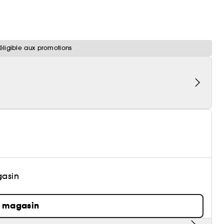
éligible aux promotions
gasin
n magasin