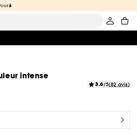
vous🧳
uleur intense
3.6
/5
(82 avis)