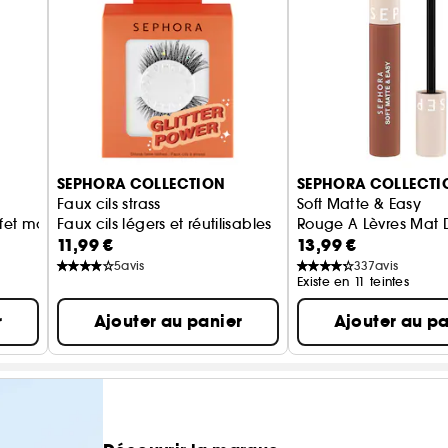
SEPHORA COLLECTION
SEPHORA COLLECTI
Faux cils strass
Soft Matte & Easy
fet mouillé
Faux cils légers et réutilisables
Rouge A Lèvres Mat 
11,99 €
13,99 €
5
avis
337
avis
Existe en 11 teintes
r
Ajouter au panier
Ajouter au pa