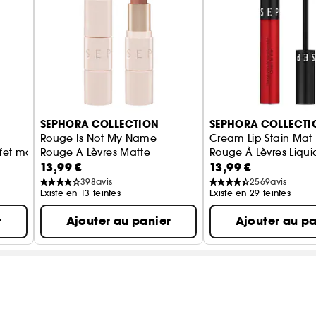
SEPHORA COLLECTION
SEPHORA COLLECTI
Rouge Is Not My Name
Cream Lip Stain Mat
fet mouillé
Rouge A Lèvres Matte
Rouge À Lèvres Liqu
13,99 €
13,99 €
398
avis
2569
avis
Existe en 13 teintes
Existe en 29 teintes
r
Ajouter au panier
Ajouter au pa