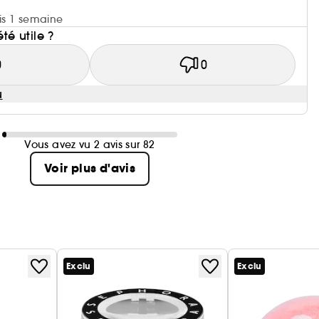
uis 1 semaine
été utile ?
0
0
u
Vous avez vu 2 avis sur 82
Voir plus d'avis
Exclu
Exclu