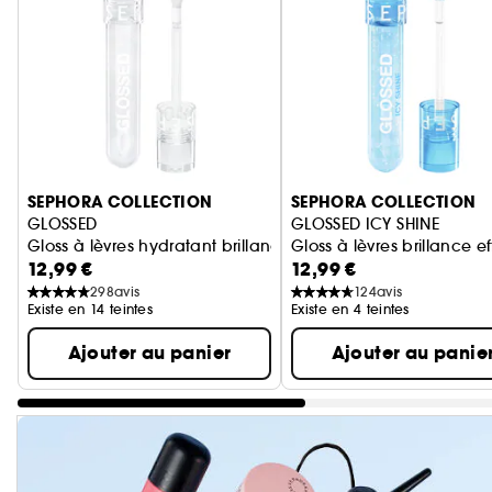
Ignorer le carrousel produits
SEPHORA COLLECTION
SEPHORA COLLECTION
GLOSSED
GLOSSED ICY SHINE
Gloss à lèvres hydratant brillance effet miroir
Gloss à lèvres brillance ef
12,99 €
12,99 €
298
avis
124
avis
Existe en 14 teintes
Existe en 4 teintes
Ajouter au panier
Ajouter au panie