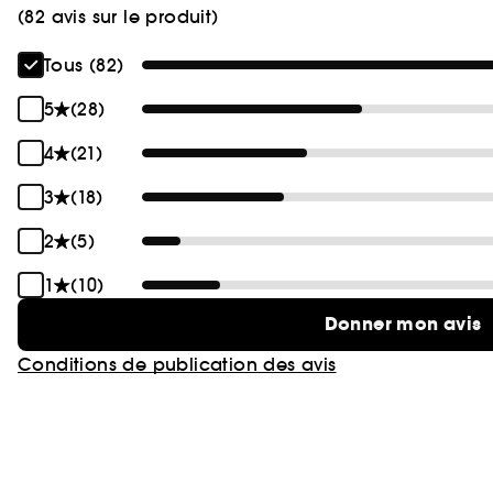
(82 avis sur le produit)
Tous (82)
5
(28)
4
(21)
3
(18)
2
(5)
1
(10)
Donner mon avis
Conditions de publication des avis