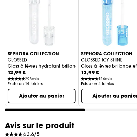
Ignorer le carrousel produits
SEPHORA COLLECTION
SEPHORA COLLECTION
GLOSSED
GLOSSED ICY SHINE
Gloss à lèvres hydratant brillance effet miroir
Gloss à lèvres brillance ef
12,99 €
12,99 €
298
avis
124
avis
Existe en 14 teintes
Existe en 4 teintes
Ajouter au panier
Ajouter au panie
Avis sur le produit
3.6/5