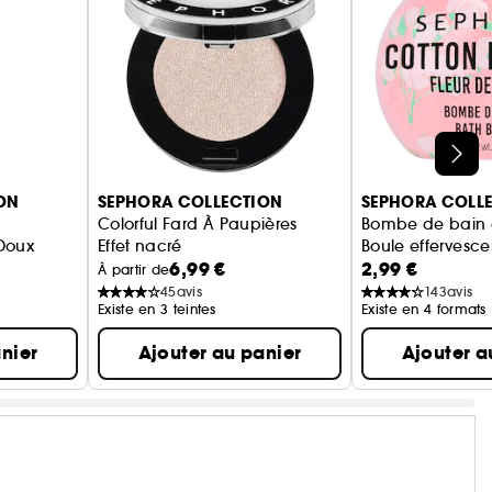
ON
SEPHORA COLLECTION
SEPHORA COLL
Colorful Fard À Paupières
Bombe de bain 
Doux
Effet nacré
Boule effervesce
6,99 €
2,99 €
À partir de
45
avis
143
avis
Existe en 3 teintes
Existe en 4 formats
nier
Ajouter au panier
Ajouter a