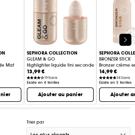
ON
SEPHORA COLLECTION
SEPHORA COLL
GLEAM & GO
BRONZER STICK
ide Mat
Highlighter liquide fini seconde peau
Bronzer crème en
13,99 €
14,99 €
195
avis
343
avis
Existe en 4 teintes
Existe en 5 teintes
nier
Ajouter au panier
Ajouter a
Trier par
Les plus récents