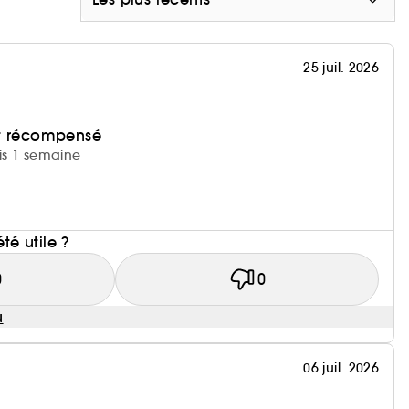
25 juil. 2026
et récompensé
uis 1 semaine
i
été utile ?
0
0
u
06 juil. 2026