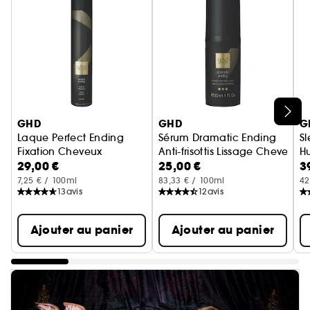
Ignorer le carrousel produits
GHD
GHD
G
Laque Perfect Ending
Sérum Dramatic Ending
Sl
Fixation Cheveux
Anti-frisottis Lissage Cheveux
Hu
29,00 €
25,00 €
3
7,25 € / 100ml
83,33 € / 100ml
42
13
avis
12
avis
Ajouter au panier
Ajouter au panier