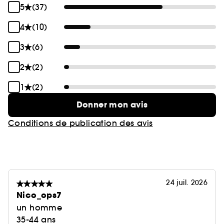
Associez-le à l'ensemble de nos boucleurs et
5
(37)
lisseurs ghd.
4
(10)
3
(6)
2
(2)
1
(2)
Donner mon avis
Conditions de publication des avis
24 juil. 2026
Nico_ops7
un homme
35-44 ans