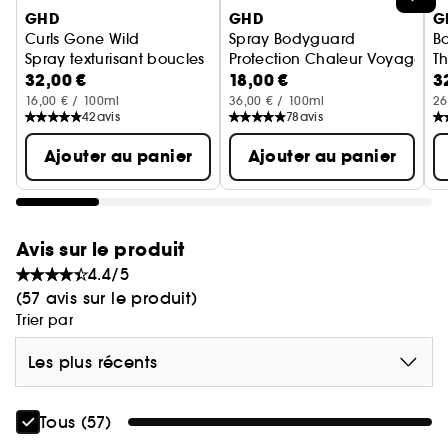
ou boucleur
GHD
GHD
G
Curls Gone Wild
Spray Bodyguard
B
- s'assurer d'une longue tenue de vos boucles,
Spray texturisant boucles
Protection Chaleur Voyage
T
wavy et ondulations du lever au coucher
.
32,00 €
18,00 €
3
P
16,00 € / 100ml
36,00 € / 100ml
26
42
avis
78
avis
Ajouter au panier
Ajouter au panier
COMMENT ?
Grâce à sa formulation avancée unique, ce
produit de préparation au coiffage crée un
Avis sur le produit
bouclier invisible permettant de protéger
4.4/5
efficacement vos cheveux de la chaleur. Il
(57 avis sur le produit)
empêche le soulèvement de la cuticule pour des
Trier par
cheveux préservés, plus de douceur et un
Les plus récents
coiffage sublimé.
Tous (57)