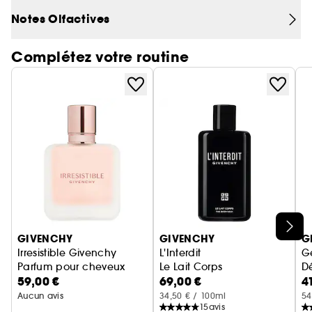
Notes Olfactives
Complétez votre routine
Ignorer le carrousel produits
GIVENCHY
GIVENCHY
G
Irresistible Givenchy
L'Interdit
G
Parfum pour cheveux
Le Lait Corps
D
59,00 €
69,00 €
4
Aucun avis
34,50 € / 100ml
54
15
avis