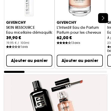
Ignorer le carrousel produits
GIVENCHY
GIVENCHY
G
SKIN RESSOURCE
L'Interdit Eau de Parfum
Ir
Eau micellaire démaquillante
Parfum pour les cheveux
E
39,90 €
62,00 €
À 
19,95 € / 100ml
13
avis
23
1
avis
Ex
Ajouter au panier
Ajouter au panier