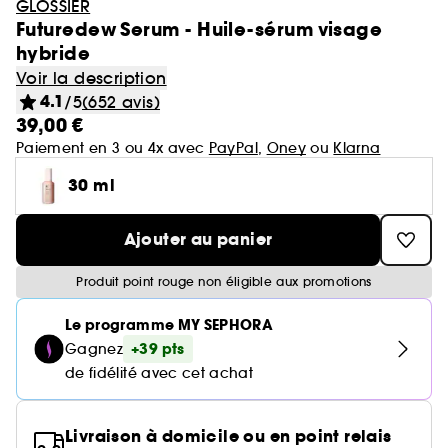
Coffrets parfum
Minis & formats voyage🧳
GLOSSIER
Laneige
GOA Organics
Teint
Futuredew Serum - Huile-sérum visage
Cheveux
Yves Saint Laurent
Voir tout
Voir tout
Voir tout
Soin du corps
Maquillage mariée & invitée 💐
Korean Beauty 💙
Nos produits les mieux notés ⭐
Soin cheveux
Hourglass
hybride
One/Size
Voir tout
Parfum femme
Aestura
Coffret cheveux
Lèvres
Sephora Favorites
Auto-bronzant corps
Brumes & formats voyage
Nettoyants & démaquillants
Voir la description
Sol de Janeiro
Voir tout
Teint
Bain & Douche
Routine soin visage
SEPHORA edit
Corps et bain
Gisou
Coffrets parfum femme
4.1
/5
(652 avis)
Yeux
Voir tout
Parfum homme
Routine cheveux
Protection solaire corps
Teint ensoleillé & lumineux
Masques
39,00 €
Makeup by Mario
Crème hydratante
Byoma
Voir tout
Coffrets parfum homme
Voir tout
Lèvres
Soin corps homme
Soin Visage parapharmacie
Pinceaux & accessoires
Paiement en 3 ou 4x avec
PayPal
,
Oney
ou
Klarna
Eau de parfum
Après-soleil corps
Soins corps effet satiné
Sérums
Voir tout
Notes olfactives
Shampoing & apres shampoing
Gommage corps
Benefit
30 ml
Fonds de teint
Bombes de bain
Voir tout
Eau de toilette
Voir tout
Yeux
Solaire
Découvrez notre marque
Accessoires Corps
Soins visage légers & frais
Eau de parfum
Lait hydratant
Voir tout
Voir tout
Besoins
Brume parfumée
Blush
Gel douche
Ajouter au panier
Rouge à lèvres
Parfum cheveux
Déodorant homme
Rituel cheveux après-soleil
Voir tout
Eau de toilette
Voir tout
Voir tout
Sourcils
Type de soin
Clean at Sephora 💛
Brume corps
Parfum floral
Shampoing
Anti cerne et Correcteur
Savon solide
Voir tout
Type de cheveux
Parfum de niche
Produit point rouge non éligible aux promotions
Gloss
Parfum solide
Gel douche & Savon
Korean Beauty
Mascara
Eau de cologne
Auto-bronzant visage
Trouvez votre routine Hydrate
Deodorant
Voir tout
Parfum vanillé
Voir tout
Après-shampoing & démêlant
Palette Maquillage
Masque visage
Highlighter
Hydratation & nutrition
Le programme MY SEPHORA
Lip oil
Soins corps parfumés
Soin hydratant
Voir tout
Outils & accessoires cheveux
Parfum enfant
Palette Yeux
Déodorants
Protection solaire visage
Guide teint Best Skin Ever
+39 pts
Gagnez
Soin des mains
Crayons et poudre sourcils
Parfum boisé
Crème de jour
Shampoing sec
Base de teint & Fixateur
Voir tout
Voir tout
Volume
Besoins
Pinceaux & éponges
de fidélité avec cet achat
Crayon à lèvres
Cheveux secs & abimés
Fards à paupières
Parfum
Guide pinceaux
Voir tout
Huile nourrissante
Parfum mixte
Coiffant et Fixant
Gel & Mascara Sourcils
Parfum sucré
Crème de nuit
Masque cheveux
Poudre de soleil
Palette Yeux
Masque tissu
Brillance & lissage
Baume à lèvres
Voir tout
Cheveux mixtes à gras
Soin visage homme
Ongles
Eyeliner
Nos produits soins Lift & Firm
Brosse & peigne
Livraison à domicile ou en point relais
Soin des pieds
Kit Sourcils
Sérum
Crème et soin sans rinçage