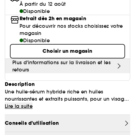
Poudre libre
Gravure personnalisée
Compléments alimentaires cheveux
Palette Teint
Masque crème
Anti-pelliculaire & apaisant
À partir du 12 août
Base lèvres & Repulpeur
Soin anti-imperfections
Cheveux ondulés, bouclés, frisés
Crayon yeux & khôl
Sephora Collection fête ses 30 ans
Voir tout
Lisseur & boucleur
Accessoires maquillage
Rasage
Disponible
Bar à sourcils Benefit
Contour des yeux
Sérum et huile
Poudre matifiante
Définition des boucles & ondulations
Lip combo
Parfums rechargeables 💛
Sephora Collection
Retrait dès 2h en magasin
Soin anti-rougeurs
Cheveux fins & sans volume
Base paupière
Coffret Soin
Sèche cheveux
Soin des lèvres
Soin entretien couleur
Pour découvrir nos stocks choisissez votre
Démaquillant & Nettoyant
Contouring
Démaquillant
Anti chute
Soin anti-rides & anti-âge
Cheveux colorés & méchés
magasin
Faux-cils
Bougies parfumées
Clean at Sephora 💛
Soin Hydratant & Défatigant
Gommage & peeling visage
Parfum cheveux
Disponible
BB crème & CC crème
Protection solaire
Voir tout
Accessoires visage
Sephora Collection
Soin hydratant
Cheveux blonds décolorés
Nettoyant & Gommage
Choisir un magasin
Bien-être
Huile visage
Shampoing solide
Quiz soin cheveux
Crème teintée
Protection chaleur
Nettoyant Moussant Visage
Soin anti tache
Voir tout
Clean at Sephora 💛
Sephora Collection
Soin anti-cernes
Plus d'informations sur la livraison et les
Soin des cils et sourcils
Gommage cuir chevelu
Palette Teint
Voir tout
Parfums à petits prix
Lotion tonique
retours
Soin pour les pores
Gua Sha & rouleau visage
Soin anti âge
Soin ciblé
Clean at Sephora 💛
Trouvez le fond de teint parfait
Parfum d'intérieur
Eau micellaire
Description
Soin éclat & anti-Fatigue
Appareil beauté visage
BB crème & CC crème
Une huile-sérum hybride riche en huiles
Huiles essentielles
Soin matifiant
nourrissantes et extraits puissants, pour un visage
Brosse nettoyante
hydraté, frais et éclatant sur la durée.
Lire la suite
Ingrédients mis en avant :
Conseils d'utilisation
- Mélange de quatre huiles nourrissantes (huiles