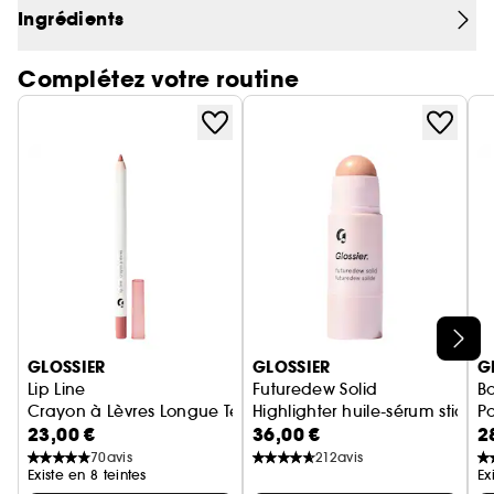
de jojoba, de pépins de raisin, d'onagre et de
Ingrédients
cynorrhodon) : Offre une hydratation fraîche.
- Extrait d'Evodia Rutaecarpa : Extrait d'un fruit
Complétez votre routine
connu pour éclaircir visiblement la peau.
- Squalane de canne à sucre : Fixe l'hydratation.
Ignorer le carrousel produits
GLOSSIER
GLOSSIER
G
Lip Line
Futuredew Solid
B
Crayon à Lèvres Longue Tenue Sublimateur
Highlighter huile-sérum stick
P
23,00 €
36,00 €
2
70
avis
212
avis
Existe en 8 teintes
Ex