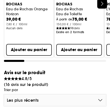
Ignorer le carrousel produits
ROCHAS
ROCHAS
R
Eau de Rochas Orange
Eau de Rochas
L
Horizon
Eau de Toilette
Ea
39,00 €
75,00 €
7
Lait parfumé pour le corps
À partir de
7,80 € / 100ml
150,00 € / 100ml
13
Aucun avis
98
avis
Existe en 2 formats
Ex
Ajouter au panier
Ajouter au panier
Avis sur le produit
4.8/5
(16 avis sur le produit)
Trier par
Les plus récents