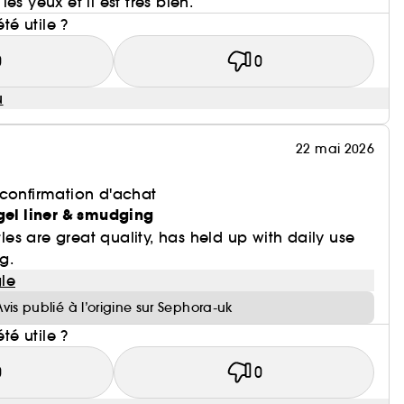
es yeux et il est très bien.
été utile ?
0
0
u
22 mai 2026
 confirmation d'achat
gel liner & smudging
stles are great quality, has held up with daily use
g.
le
Avis publié à l’origine sur Sephora-uk
été utile ?
0
0