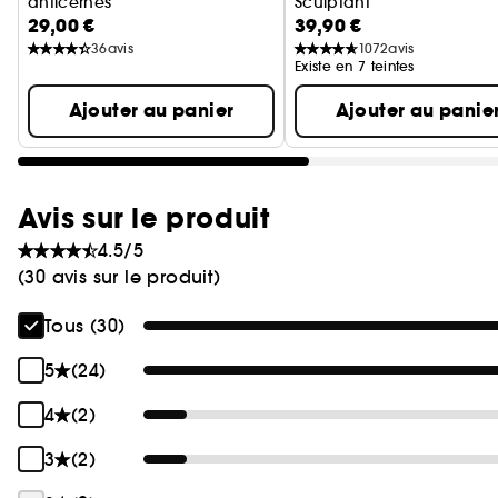
anticernes
Sculptant
29,00 €
39,90 €
36
avis
1072
avis
Existe en 7 teintes
Ajouter au panier
Ajouter au panie
Avis sur le produit
4.5/5
(30 avis sur le produit)
Tous (30)
5
(24)
4
(2)
3
(2)