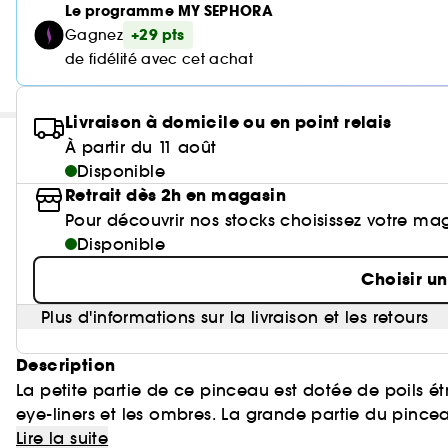
Le programme MY SEPHORA
+29 pts
Gagnez
de fidélité avec cet achat
Livraison à domicile ou en point relais
À partir du 11 août
Disponible
Retrait dès 2h en magasin
Pour découvrir nos stocks choisissez votre ma
Disponible
Choisir u
Plus d'informations sur la livraison et les retours
Description
La petite partie de ce pinceau est dotée de poils ét
eye-liners et les ombres. La grande partie du pince
arrondie pour un placement détaillé et un ombrage
Lire la suite