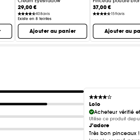
Cream Eyeshadow
Pinceau poudre bro
29,00 €
37,00 €
Fard à paupières crème
408
avis
159
avis
Existe en 8 teintes
r
Ajouter au panier
Ajouter au pa
Lolo
Acheteur vérifié 
Utilise ce produit dep
J’adore
Très bon pinceaux !