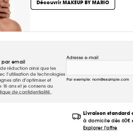
Découvrir MAKEUP BY MARIO
clientèle mondiale, ayant enseigné et populari
connues de la dernière décennie.
Adresse e-mail
a par email
de réduction ainsi que les
c l’utilisation de technologies
Par exemple: nom@example.com
nes afin d'optimiser et
e 16 ans et je consens au
itique de confidentialité
.
Livraison standard o
à domicile dès 60€
Explorer l'offre