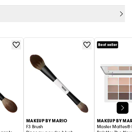
Best seller
MAKEUP BY MARIO
MAKEUP BY MA
F3 Brush
Master Mattes®