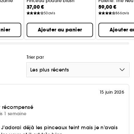
nzante
Pinceau poudre blush
Palette: The Neut
37,00 €
59,00 €
Palette de fards
50
avis
866
avis
nier
Ajouter au panier
Ajouter a
Trier par
Les plus récents
15 juin 2026
et récompensé
uis 1 semaine
 J’adorai déjà les pinceaux teint mais je n’avais