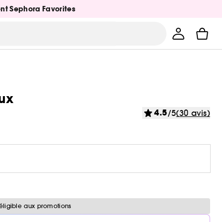
ent Sephora Favorites
eux
4.5
/5
(30 avis)
éligible aux promotions