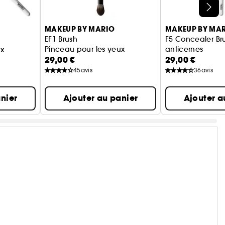
MAKEUP BY MARIO
MAKEUP BY MA
EF1 Brush
F5 Concealer Br
Pinceau pour les yeux
anticernes
ux
29,00 €
29,00 €
45
avis
36
avis
nier
Ajouter au panier
Ajouter a
 la version la plus parfaite de la beauté naturelle d'un
assant par l'innovation, Mario s'est construit une