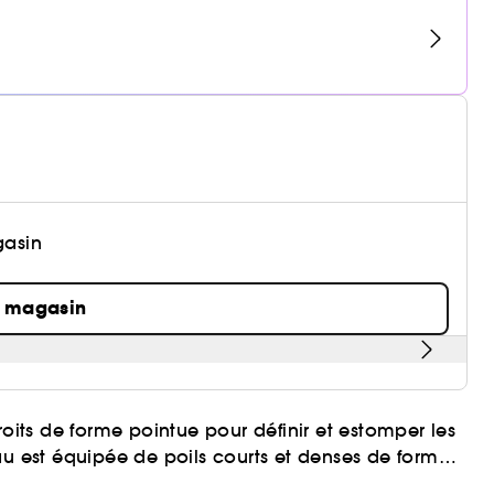
gasin
n magasin
roits de forme pointue pour définir et estomper les
au est équipée de poils courts et denses de forme
 généralisé.