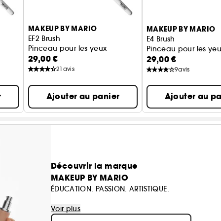
MAKEUP BY MARIO
MAKEUP BY MARIO
EF2 Brush
E4 Brush
Pinceau pour les yeux
Pinceau pour les ye
29,00 €
29,00 €
21
avis
9
avis
r
Ajouter au panier
Ajouter au pa
Découvrir la marque
MAKEUP BY MARIO
ÉDUCATION. PASSION. ARTISTIQUE.
Le maquilleur Mario Dedivanovic aide à dessiner
Voir plus
individu. De l'éducation aux médias sociaux en p