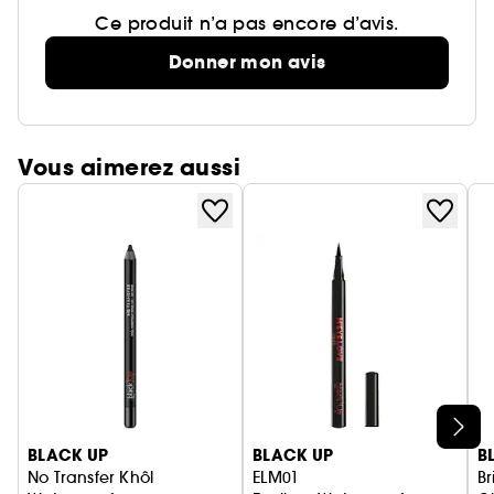
Ce produit n’a pas encore d’avis.
Donner mon avis
Vous aimerez aussi
Ignorer le carrousel produits
BLACK UP
BLACK UP
B
No Transfer Khôl
ELM01
Br