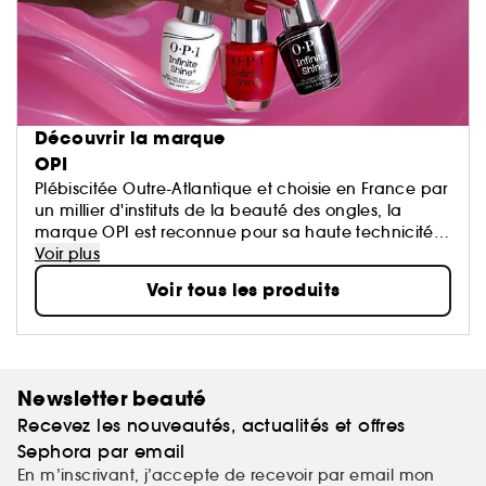
Découvrir la marque
OPI
Plébiscitée Outre-Atlantique et choisie en France par
un millier d'instituts de la beauté des ongles, la
marque OPI est reconnue pour sa haute technicité
et la qualité de ses produits.
Voir plus
Des vernis à ongles d'un éclat ultra-brillant et d'une
Voir tous les produits
tenue exceptionnelle aux traitements formidables
pour les ongles, les mains et les pieds. OPI, c'est
l'excellence au service de la beauté.
Newsletter beauté
Recevez les nouveautés, actualités et offres
Sephora par email
En m’inscrivant, j’accepte de recevoir par email mon