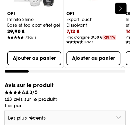
Ignorer le carrousel produits
OPI
OPI
O
Infinite Shine
Expert Touch
In
Base et top coat effet gel jusqu'à 11 jours de tenue
Dissolvant
ef
29,90 €
7,12 €
1
jo
173
avis
Prix d'origine :
9,50 €
-25.1%
Pr
11
avis
Ajouter au panier
Ajouter au panier
Avis sur le produit
4.3/5
(43 avis sur le produit)
Trier par
Les plus récents