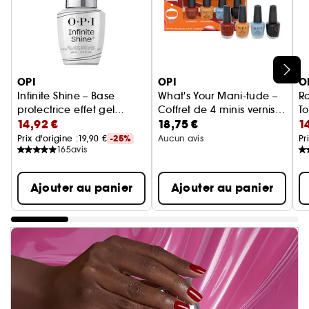
Ignorer le carrousel produits
OPI
OPI
O
Infinite Shine – Base
What's Your Mani-tude –
R
protectrice effet gel
Coffret de 4 minis vernis à
To
14,92 €
18,75 €
1
tenue jusqu'à 11 jours
ongles tenue jusqu'à 7
jours
Prix d'origine :
19,90 €
-25%
Aucun avis
Pr
165
avis
Ajouter au panier
Ajouter au panier