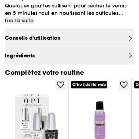
Quelques gouttes suffisent pour sécher le vernis
en 5 minutes tout en nourissant les cuticules
grâce au jojoba aux propriétés apaisantes et à la
Lire la suite
vitamine E, un anti-oxydant.
Conseils d'utilisation
Ingrédients
Complétez votre routine
Offre fidélité web
O