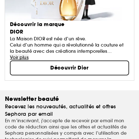
Découvrir la marque
DIOR
La Maison DIOR est née d’un rêve.
Celui d’un homme qui a révolutionné la couture et
la beauté avec des créations intemporelles
devenues des icônes.
Voir plus
Chaque création de la Maison porte une part de
Découvrir Dior
son rêve qui oeuvre pour un monde plus beau et
plus heureux.
Newsletter beauté
Recevez les nouveautés, actualités et offres
Sephora par email
En m’inscrivant, j’accepte de recevoir par email mon
code de réduction ainsi que les offres et actualités de
Sephora personnalisées y compris avec l’utilisation de