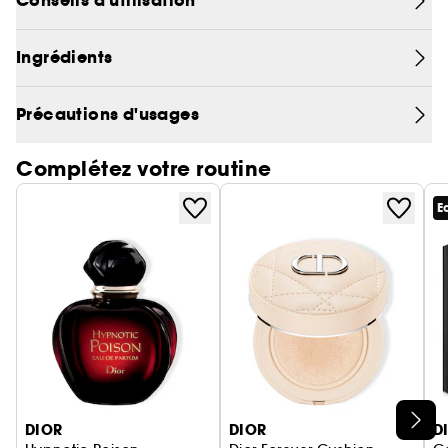
Conseils d'utilisation
Ingrédients
Précautions d'usages
Complétez votre routine
E
Ignorer le carrousel produits
DIOR
DIOR
D