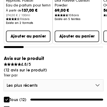
Hypnotic Poison
Dior Forever Cushion
Co
Eau de parfum pour femme - Notes orientales & vanillées
Powder
Ov
137,00 €
69,00 €
5
Poudre libre teint - Perfection
M
À partir de
274,00 € / 100ml
108
avis
116
avis
Existe en 5 teintes
Existe en 2 formats
Ajouter au panier
Ajouter au panier
Avis sur le produit
4.8/5
(12 avis sur le produit)
Trier par
Les plus récents
Tous (12)