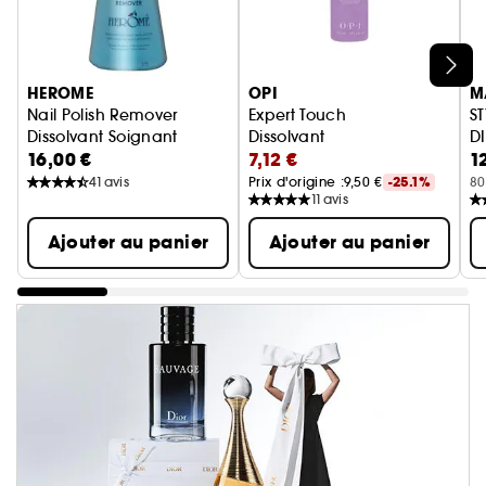
Ignorer le carrousel produits
HEROME
OPI
M
Nail Polish Remover
Expert Touch
S
Dissolvant Soignant
Dissolvant
D
16,00 €
7,12 €
1
41
avis
Prix d'origine :
9,50 €
-25.1%
80
11
avis
Ajouter au panier
Ajouter au panier