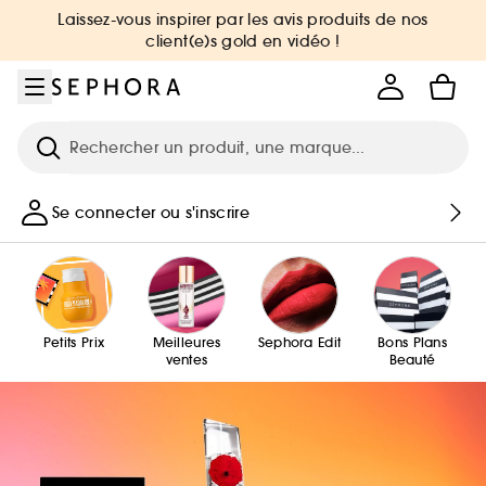
Aller au menu
Aller au contenu principal
Aller au pied de page
Laissez-vous inspirer par les avis produits de nos
client(e)s gold en vidéo !
Recherche
Se connecter ou s'inscrire
Petits Prix
Meilleures
Sephora Edit
Bons Plans
ventes
Beauté