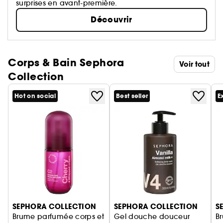
surprises en avant-première.
Découvrir
Corps & Bain Sephora
Voir tout
Collection
Hot on social
Best seller
E
Ignorer le carrousel produits
SEPHORA COLLECTION
SEPHORA COLLECTION
S
Brume parfumée corps et
Gel douche douceur
B