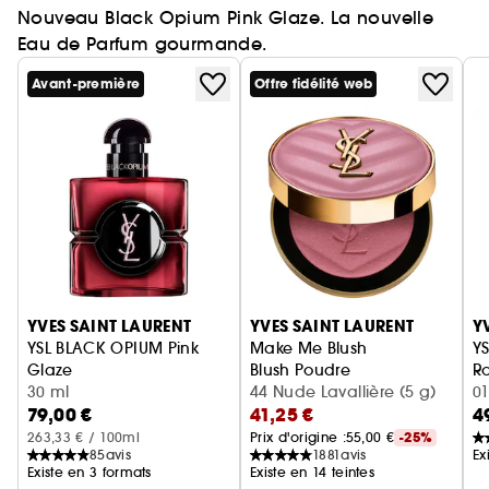
Nouveau Black Opium Pink Glaze. La nouvelle
Eau de Parfum gourmande.
Avant-première
Offre fidélité web
Ignorer le carrousel produits
YVES SAINT LAURENT
YVES SAINT LAURENT
Y
YSL BLACK OPIUM Pink
Make Me Blush
YS
Glaze
Blush Poudre
Ro
Eau de Parfum femme ambrée florale & note de fraise
30 ml
44 Nude Lavallière (5 g)
01
79,00 €
41,25 €
4
263,33 € / 100ml
Prix d'origine :
55,00 €
-25%
85
avis
1881
avis
Ex
Existe en 3 formats
Existe en 14 teintes