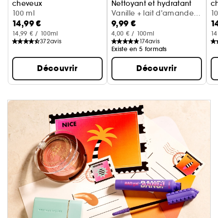
cheveux
Nettoyant et hydratant
c
Cerise + crème fouettée
100 ml
Vanille + lait d'amande
Va
1
14,99 €
9,99 €
1
(300 ml)
14,99 € / 100ml
4,00 € / 100ml
14
372
avis
174
avis
Existe en 5 formats
Découvrir
Découvrir