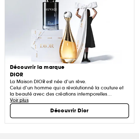
Découvrir la marque
DIOR
La Maison DIOR est née d’un rêve.
Celui d’un homme qui a révolutionné la couture et
la beauté avec des créations intemporelles
devenues des icônes.
Voir plus
Chaque création de la Maison porte une part de
Découvrir Dior
son rêve qui oeuvre pour un monde plus beau et
plus heureux.