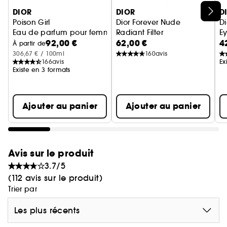
Ignorer le carrousel produits
DIOR
DIOR
D
Poison Girl
Dior Forever Nude
Di
Eau de parfum pour femme - Notes fleuries & fruitées
Radiant Filter
Ey
92,00 €
62,00 €
4
poudre fixatrice floutante, fin
À partir de
306,67 € / 100ml
160
avis
166
avis
Ex
Existe en 3 formats
Ajouter au panier
Ajouter au panier
Avis sur le produit
3.7/5
(112 avis sur le produit)
Trier par
Les plus récents