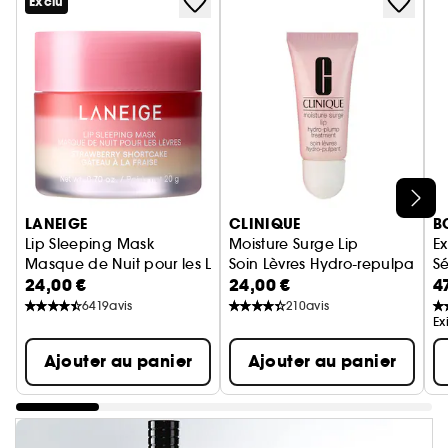
Exclu
Ignorer le carrousel produits
LANEIGE
CLINIQUE
B
Lip Sleeping Mask
Moisture Surge Lip
Ex
Masque de Nuit pour les Lèvres
Soin Lèvres Hydro-repulpant
Sé
24,00 €
24,00 €
4
6419
avis
210
avis
Ex
Ajouter au panier
Ajouter au panier