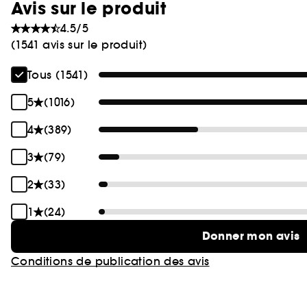
Avis sur le produit
4.5/5
(1541 avis sur le produit)
Tous (1541)
5
(1016)
4
(389)
3
(79)
2
(33)
1
(24)
Donner mon avis
Conditions de publication des avis