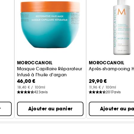
MOROCCANOIL
MOROCCANOIL
s
Masque Capillaire Réparateur
Après-shampooing H
Infusé à l'huile d'argan
46,00 €
29,90 €
18,40 € / 100ml
11,96 € / 100ml
423
avis
2017
avis
r
Ajouter au panier
Ajouter au pa