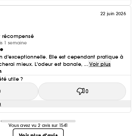
22 juin 2026
et récompensé
uis 1 semaine
te
n d'exceptionnelle. Elle est cependant pratique à
rcherai mieux. L'odeur est banale, ...
Voir plus
n
été utile ?
0
0
u
Vous avez vu 2 avis sur 1541
Voir plus d'avis