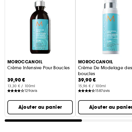
Ignorer le carrousel produits
MOROCCANOIL
MOROCCANOIL
Crème Intensive Pour Boucles
Crème De Modelage de
boucles
39,90 €
39,90 €
13,30 € / 100ml
15,96 € / 100ml
129
avis
1587
avis
Ajouter au panier
Ajouter au panie