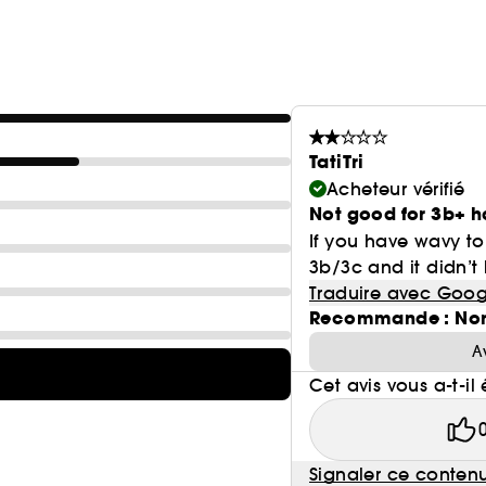
TatiTri
Acheteur vérifié
Not good for 3b+ h
If you have wavy to 
3b/3c and it didn’
Traduire avec Goog
Recommande : No
A
Cet avis vous a-t-il 
Signaler ce conten