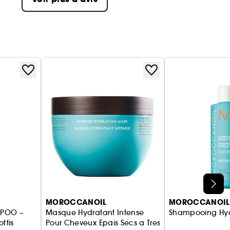
MOROCCANOIL
MOROCCANOIL
MPOO –
Masque Hydratant Intense
Shampooing Hyd
ux
ttis
Pour Cheveux Epais Secs a Tres Secs