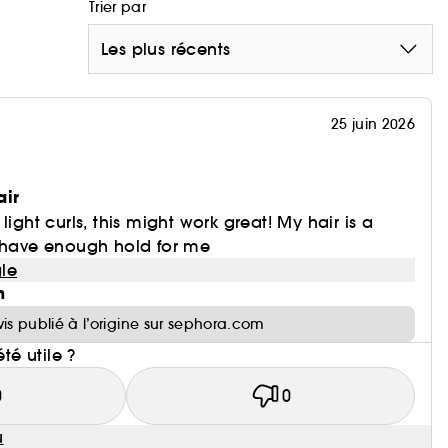
Trier par
Les plus récents
25 juin 2026
air
light curls, this might work great! My hair is a
t have enough hold for me
le
n
vis publié à l’origine sur sephora.com
été utile ?
0
0
u