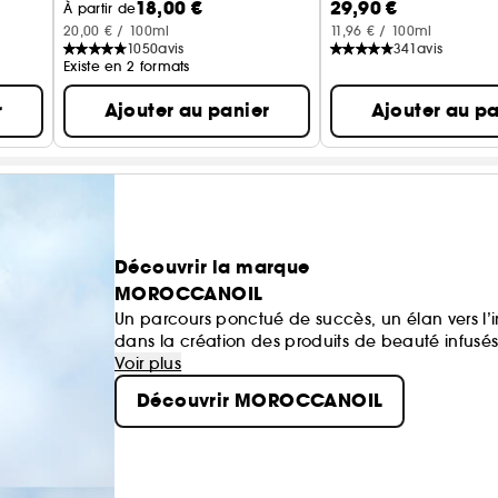
18,00 €
29,90 €
À partir de
20,00 € / 100ml
11,96 € / 100ml
1050
avis
341
avis
Existe en 2 formats
r
Ajouter au panier
Ajouter au pa
Découvrir la marque
MOROCCANOIL
Un parcours ponctué de succès, un élan vers l’
dans la création des produits de beauté infus
rang d’icône : Moroccanoil.
Voir plus
Découvrir MOROCCANOIL