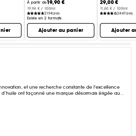
19,90 €
29,00 €
À partir de
19,96 € / 100ml
11,60 € / 100ml
2194
avis
2447
avis
Existe en 2 formats
nier
Ajouter au panier
Ajouter a
innovation, et une recherche constante de l’excellence
és d’huile ont façonné une marque désormais érigée au