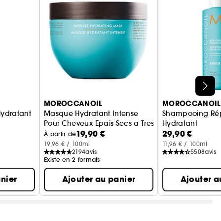
MOROCCANOIL
MOROCCANOIL
ydratant
Masque Hydratant Intense
Shampooing Rép
Pour Cheveux Epais Secs a Tres Secs
Hydratant
19,90 €
29,90 €
À partir de
19,96 € / 100ml
11,96 € / 100ml
2194
avis
5508
avis
Existe en 2 formats
nier
Ajouter au panier
Ajouter a