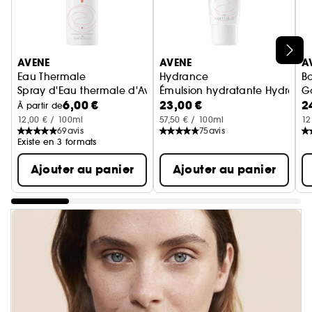
Ignorer le carrousel produits
AVENE
AVENE
A
Eau Thermale
Hydrance
B
Spray d'Eau thermale d'Avène
Émulsion hydratante Hydranc
G
6,00 €
23,00 €
2
À partir de
12,00 € / 100ml
57,50 € / 100ml
12
69
avis
75
avis
Existe en 3 formats
Ajouter au panier
Ajouter au panier