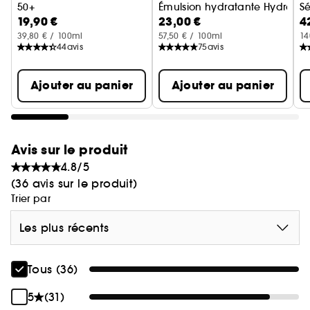
50+
Émulsion hydratante Hydranc
Sé
19,90 €
23,00 €
4
Soin visage solaire
39,80 € / 100ml
57,50 € / 100ml
14
44
avis
75
avis
Ajouter au panier
Ajouter au panier
Avis sur le produit
4.8/5
(36 avis sur le produit)
Trier par
Les plus récents
Tous (36)
5
(31)