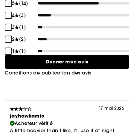
5
(14)
4
(3)
3
(1)
2
(2)
1
(1)
Donner mon avis
Conditions de publication des avis
17 mai 2026
jayhawkamie
Acheteur vérifié
A little heavier than I like, I’ll use it at night.