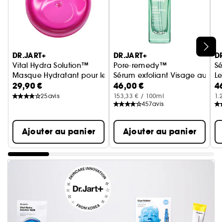
Ignorer le carrousel produits
DR.JART+
DR.JART+
D
Vital Hydra Solution™
Pore·remedy™
Sé
Masque Hydratant pour les Lèvres à l'Acide Hyaluronique
Sérum exfoliant Visage aux P
Le
29,90 €
46,00 €
4
St
25
avis
153,33 € / 100ml
1.
457
avis
Ajouter au panier
Ajouter au panier