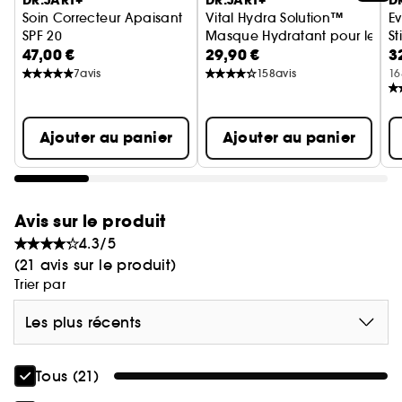
DR.JART+
DR.JART+
D
Soin Correcteur Apaisant
Vital Hydra Solution™
E
SPF 20
Masque Hydratant pour les Lèv
St
47,00 €
29,90 €
3
Soin Correcteur Apaisant
7
avis
158
avis
16
Ajouter au panier
Ajouter au panier
Avis sur le produit
4.3/5
(21 avis sur le produit)
Trier par
Les plus récents
Tous (21)