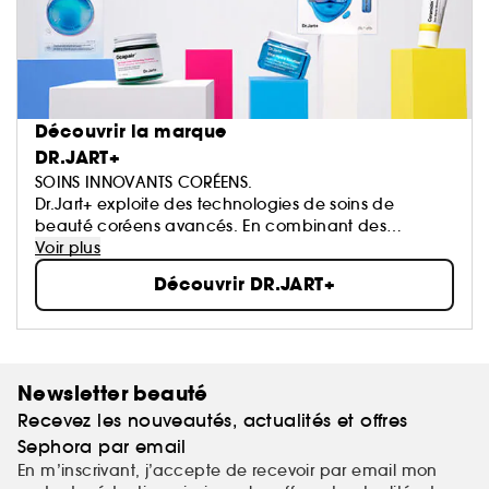
Découvrir la marque
DR.JART+
SOINS INNOVANTS CORÉENS.
Dr.Jart+ exploite des technologies de soins de
beauté coréens avancés. En combinant des
ingrédients efficaces à des technologies innovantes,
Voir plus
nos scientifiques créent des produits dermato haute
Découvrir DR.JART+
performance qui procurent des résultats visibles.
La marque ne travaille pas seulement avec une
équipe d’experts en dermatologie mais également
avec des artistes pour développer chaque texture et
design de Dr.Jart+, apportant une touche artistique
Newsletter beauté
unique.
Recevez les nouveautés, actualités et offres
Nous croyons que les soins de la peau sérieux
devraient aussi être amusants.
Sephora par email
En m’inscrivant, j’accepte de recevoir par email mon