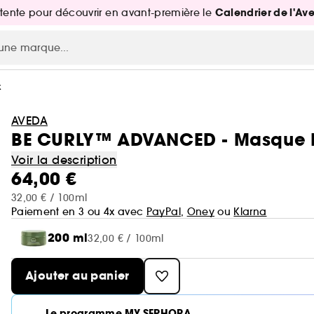
Calendrier de l'Av
attente pour découvrir en avant-première le
x
AVEDA
BE CURLY™ ADVANCED - Masque H
Voir la description
64,00 €
32,00 € / 100ml
Paiement en 3 ou 4x avec
PayPal
,
Oney
ou
Klarna
200 ml
32,00 € / 100ml
Ajouter au panier
Le programme MY SEPHORA