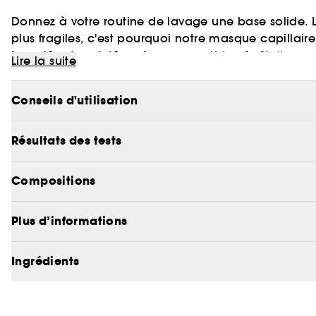
Donnez à votre routine de lavage une base solide. L
plus fragiles, c'est pourquoi notre masque capilla
bouclés et ondulés
grâce au peptide végétalien.
Lire la suite
nourrit
augmente
Ce masque intensif sans silicone
et
Conseils d'utilisation
définir les boucles, dompter
85%¹. La formule aide à
brillants.
Résultats des tests
Ingrédients à 97% d'origine naturelle³, vegans, no
Compositions
Pour découvrir nos partis-pris Clean at Sephora, cl
Plus d’informations
Ingrédients