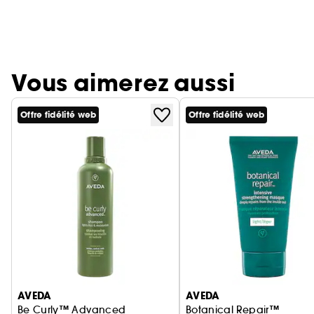
Vous aimerez aussi
Offre fidélité web
Offre fidélité web
Ignorer le carrousel produits
AVEDA
AVEDA
Be Curly™ Advanced
Botanical Repair™