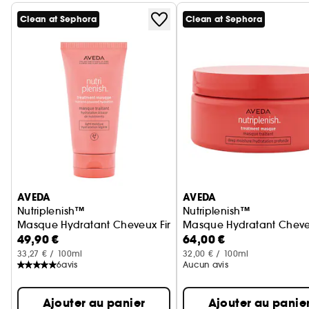
Clean at Sephora
Clean at Sephora
Ignorer le carrousel produits
AVEDA
AVEDA
Nutriplenish™
Nutriplenish™
Masque Hydratant Cheveux Fins
Masque Hydratant Cheve
49,90 €
64,00 €
33,27 € / 100ml
32,00 € / 100ml
6
avis
Aucun avis
Ajouter au panier
Ajouter au panie