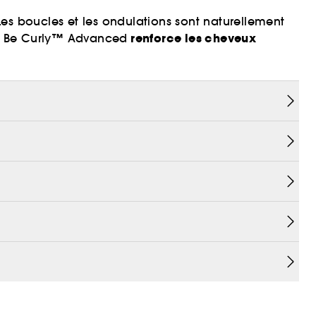
es boucles et les ondulations sont naturellement
renforce les cheveux
ire Be Curly™ Advanced
 l'hydratation
des boucles et ondulations de
 les frisottis et rend les cheveux 2 fois² plus
n testé sur les animaux et approuvé Leaping Bunny.
iquez
ici