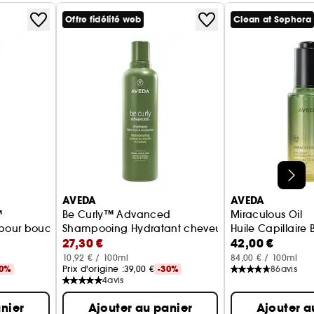
Offre fidélité web
Clean at Sephora
AVEDA
AVEDA
™
Be Curly™ Advanced
Miraculous Oil
 pour boucles
Shampooing Hydratant cheveux bouclés
Huile Capillaire 
27,30 €
42,00 €
10,92 € / 100ml
84,00 € / 100ml
30%
Prix d'origine :
39,00 €
-30%
86
avis
4
avis
nier
Ajouter au panier
Ajouter a