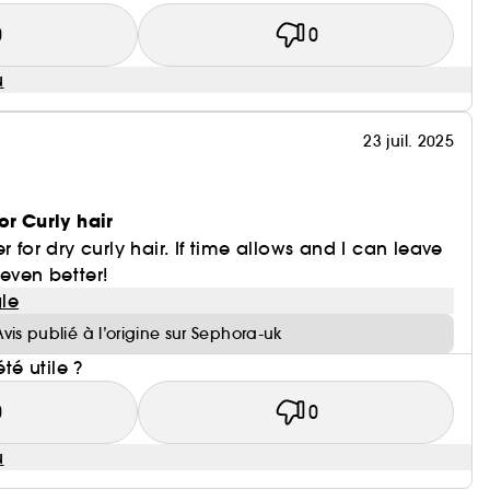
0
0
u
23 juil. 2025
or Curly hair
r for dry curly hair. If time allows and I can leave
 even better!
le
Avis publié à l’origine sur Sephora-uk
été utile ?
0
0
u