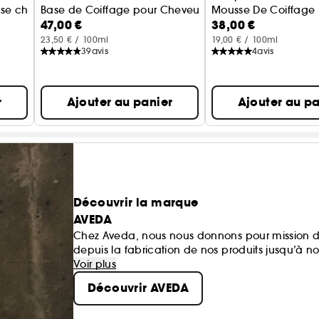
se cheveux fins
Base de Coiffage pour Cheveux Bouclés
Mousse De Coiffage 
47,00 €
38,00 €
23,50 € / 100ml
19,00 € / 100ml
39
avis
4
avis
r
Ajouter au panier
Ajouter au pa
Découvrir la marque
AVEDA
Chez Aveda, nous nous donnons pour mission d
depuis la fabrication de nos produits jusqu’à n
nous en avons reçu.
Voir plus
Découvrir AVEDA