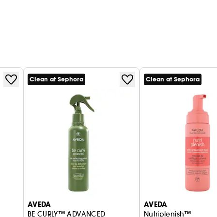
Clean at Sephora
Clean at Sephora
AVEDA
AVEDA
BE CURLY™ ADVANCED
Nutriplenish™