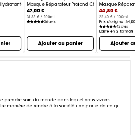
Hydratante
Masque Réparateur Profond Cheveux Abîmés
Masque Réparat
47,00 €
44,80 €
31,33 € / 100ml
22,40 € / 100ml
36
avis
Prix d'origine :
64,0
42
avis
Existe en 2 formats
nier
Ajouter au panier
Ajouter a
e prendre soin du monde dans lequel nous vivons,
otre manière de rendre à la société une partie de ce que