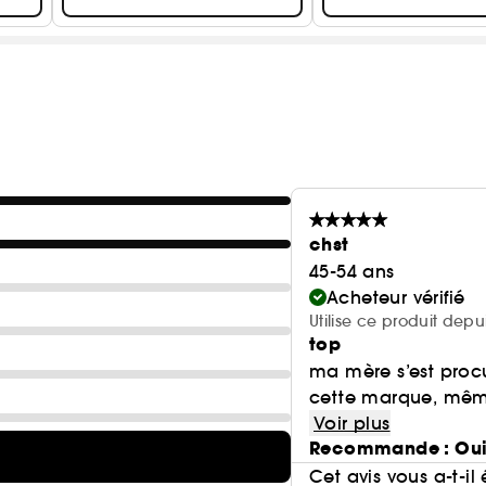
chst
45-54 ans
Acheteur vérifié
Utilise ce produit dep
top
ma mère s’est proc
cette marque, même s
Voir plus
Recommande : Ou
Cet avis vous a-t-il 