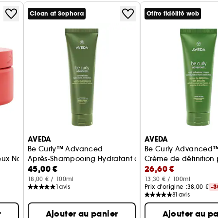
Clean at Sephora
Offre fidélité web
AVEDA
AVEDA
Be Curly™ Advanced
Be Curly Advanced
ux Normaux A Epais
Après-Shampooing Hydratant cheveux bouclés
Crème de définition
45,00 €
26,60 €
18,00 € / 100ml
13,30 € / 100ml
1
avis
Prix d'origine :
38,00 €
-
81
avis
r
Ajouter au panier
Ajouter au pa