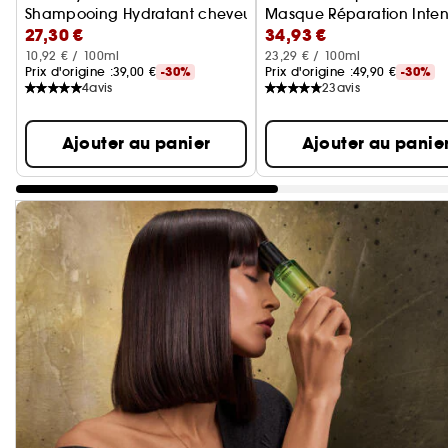
Shampooing Hydratant cheveux bouclés
Masque Réparation Inten
27,30 €
34,93 €
10,92 € / 100ml
23,29 € / 100ml
Prix d'origine :
39,00 €
-30%
Prix d'origine :
49,90 €
-30%
4
avis
23
avis
Ajouter au panier
Ajouter au panie