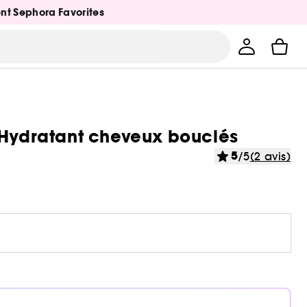
ent Sephora Favorites
ydratant cheveux bouclés
5
/5
(2 avis)