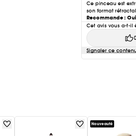
Ce pinceau est ext
son format rétractab
Recommande : Ou
Cet avis vous a-t-il 
Signaler ce conten
Nouveauté