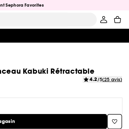
ent Sephora Favorites
inceau Kabuki Rétractable
4.2
/5
(25 avis)
agasin