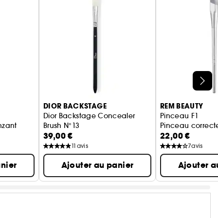
DIOR BACKSTAGE
REM BEAUTY
Dior Backstage Concealer
Pinceau F1
nzant
Brush N°13
Pinceau correct
39,00 €
22,00 €
Pinceau anti-cernes
11
avis
7
avis
nier
Ajouter au panier
Ajouter a