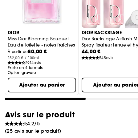
Ignorer le carrousel produits
DIOR
DIOR BACKSTAGE
Miss Dior Blooming Bouquet
Dior Backstage Airflash Mi
Eau de toilette - notes fraîches et tendres
Spray fixateur tenue et h
80,00 €
44,00 €
À partir de
152,00 € / 100ml
545
avis
2914
avis
Existe en 4 formats
Option gravure
Ajouter au panier
Ajouter au panie
Avis sur le produit
4.2/5
(25 avis sur le produit)