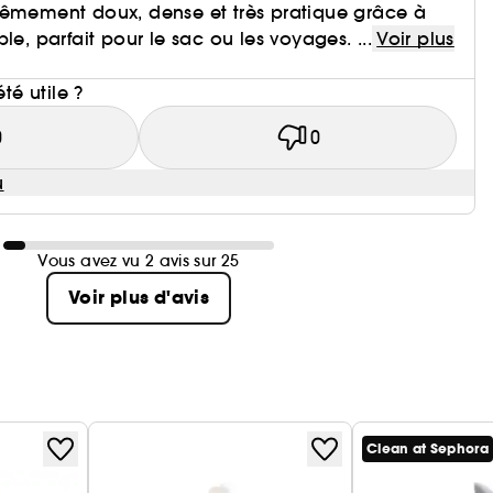
rêmement doux, dense et très pratique grâce à
le, parfait pour le sac ou les voyages. ...
Voir plus
i
été utile ?
0
0
u
Vous avez vu 2 avis sur 25
Voir plus d'avis
Clean at Sephora