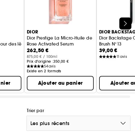
DIOR
DIOR BACKSTA
Dior Prestige La Micro-Huile de
Dior Backstage 
ur des lèvres sans transfert - longue tenue
Rose Activated Serum
Brush N°13
262,50 €
39,00 €
Sérum micro-nutritif
Pinceau anti-ce
875,00 € / 100ml
11
avis
Prix d'origine :
350,00 €
54
avis
Existe en 2 formats
nier
Ajouter au panier
Ajouter a
Trier par
Les plus récents