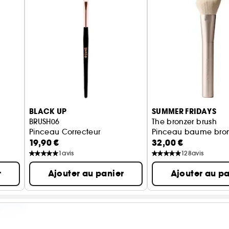
BLACK UP
SUMMER FRIDAYS
BRUSH06
The bronzer brush
Pinceau Correcteur
Pinceau baume bro
19,90 €
32,00 €
1
avis
128
avis
r
Ajouter au panier
Ajouter au pa