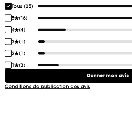
Tous (25)
5
(16)
4
(4)
3
(1)
2
(1)
1
(3)
Donner mon avis
Conditions de publication des avis