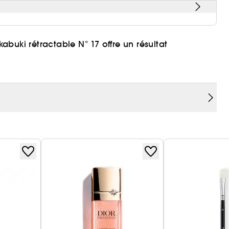
kabuki rétractable N° 17 offre un résultat
ique, diffuse la matière pour un résultat naturel
de prélever la juste quantité de pigments et de les
e.
plication sans faux pas : la couleur est
aturel.