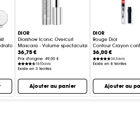
DIOR
DIOR
st
Diorshow Iconic Overcurl
Rouge Dior
ydratation 24 h
Mascara - Volume spectaculaire - Soin des cils
Contour Crayon conto
36,75 €
36,00 €
Prix d'origine :
49,00 €
363
avis
1610
avis
Existe en 8 teintes
Existe en 3 teintes
r
Ajouter au panier
Ajouter au pa