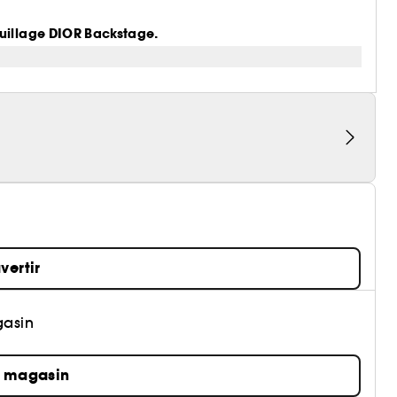
quillage DIOR Backstage.
vertir
gasin
n magasin