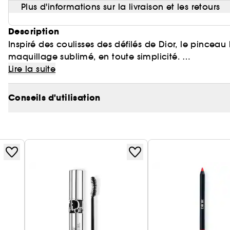
Plus d'informations sur la livraison et les retours
Description
Inspiré des coulisses des défilés de Dior, le pinceau 
maquillage sublimé, en toute simplicité.
Lire la suite
Ce pinceau est l'allié idéal des poudres de soleil.
Conseils d'utilisation
Ce pinceau nomade, au format rétractable ultra-prat
garanti.
Sa forme arrondie et sa densité de poils permettent 
fondre à la peau pour un teint hâlé lisse et uniform
Ses fibres naturelles ultra-douces permettent une ap
parfaitement homogène, pour un effet bonne mine n