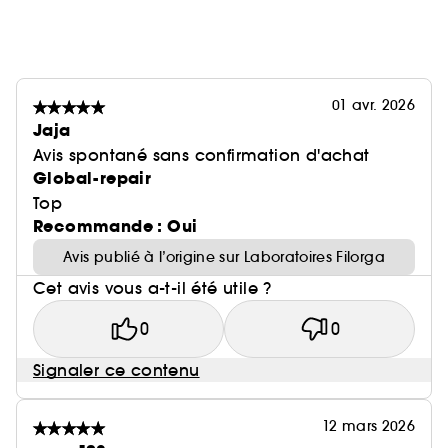
associe 5 acides micro-peeling, zinc et un agent
multi-purifiant pour réduire pores, boutons, points
noirs et brillances. Efficacité anti-imperfections
globale visible dès 7 jours.
- Un exopolysaccharide : Grâce à lui, AGE-PURIFY
01 avr. 2026
agit comme un bouclier et protège la peau de la
Jaja
pollution responsables des imperfections.
Avis spontané sans confirmation d'achat
Efficacité anti-adhésion prouvée.
Global-repair
Top
Zoom sur la sensorialité : AGE-PURIFY est doté
Recommande : Oui
d’une texture hydratante et matifiante
Avis publié à l’origine sur Laboratoires Filorga
On craque pour : Son effet matifiant immédiat !
Cet avis vous a-t-il été utile ?
0
0
(1) sur la base de recommandations
Signaler ce contenu
12 mars 2026