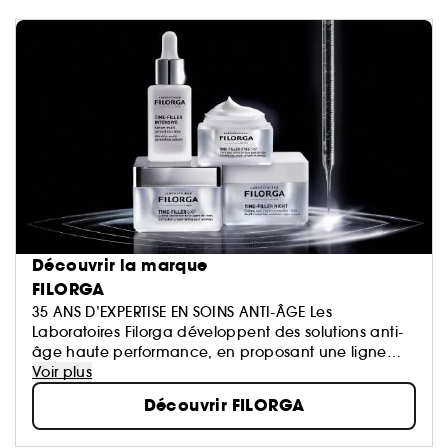
Découvrir la marque
FILORGA
35 ANS D’EXPERTISE EN SOINS ANTI-ÂGE Les
Laboratoires Filorga développent des solutions anti-
âge haute performance, en proposant une ligne
française de dermo-cosmétiques : des formules
Voir plus
novatrices et des ingrédients high-tech issus de
Découvrir FILORGA
l’expertise du Laboratoire...