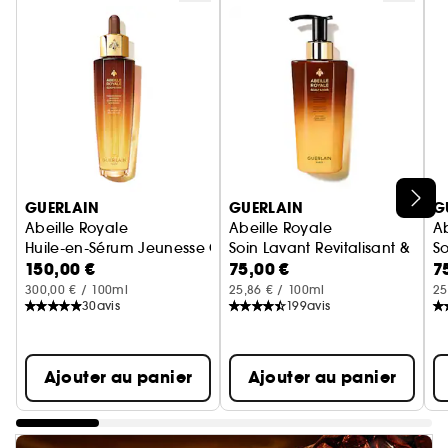
Ignorer le carrousel produits
GUERLAIN
GUERLAIN
G
Abeille Royale
Abeille Royale
Ab
Huile-en-Sérum Jeunesse Cuir Chevelu et Cheveux
Soin Lavant Revitalisant & Forti
S
150,00 €
75,00 €
7
300,00 € / 100ml
25,86 € / 100ml
25
30
avis
199
avis
Ajouter au panier
Ajouter au panier