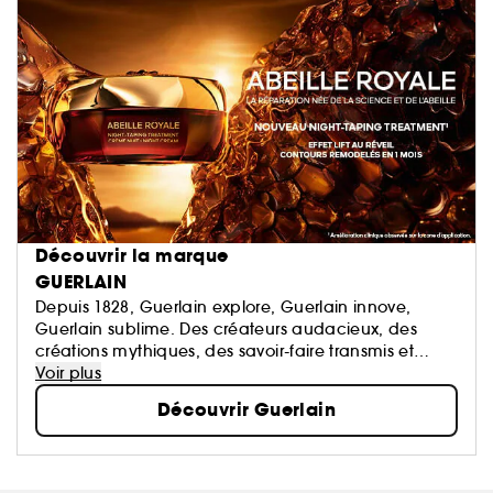
Découvrir la marque
GUERLAIN
Depuis 1828, Guerlain explore, Guerlain innove,
Guerlain sublime. Des créateurs audacieux, des
créations mythiques, des savoir-faire transmis et
perpétués. La Culture du Beau en signature.
Voir plus
Découvrir Guerlain