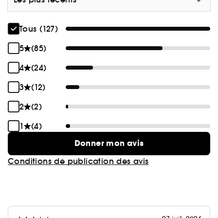
Tous (127)
5
(85)
4
(24)
3
(12)
2
(2)
1
(4)
Donner mon avis
Conditions de publication des avis