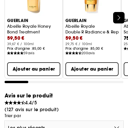
(2)
- Réparation de la fibre : +108%
(2)
- Brillance : +88%
Ignorer le carrousel produits
GUERLAIN
GUERLAIN
G
Abeille Royale Honey
Abeille Royale
Ab
Bond Treatment
Double R Radiance & Repair 
S
59,50 €
59,50 €
7
Soin Sans Rinçage
39,67 € / 100ml
29,75 € / 100ml
25
Prix d'origine :
85,00 €
Prix d'origine :
85,00 €
59
avis
200
avis
Ajouter au panier
Ajouter au panier
Avis sur le produit
4.4/5
(127 avis sur le produit)
Trier par
Les plus récents