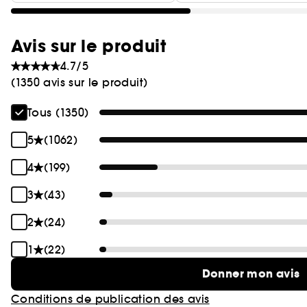
Avis sur le produit
4.7/5
(1350 avis sur le produit)
Tous (1350)
5
(1062)
4
(199)
3
(43)
2
(24)
1
(22)
Donner mon avis
Conditions de publication des avis