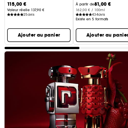
115,00 €
81,00 €
À partir de
Valeur réelle 137,90 €
162,00 € / 100ml
25
avis
434
avis
Existe en 5 formats
Ajouter au panier
Ajouter au panie