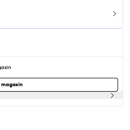
gasin
n magasin