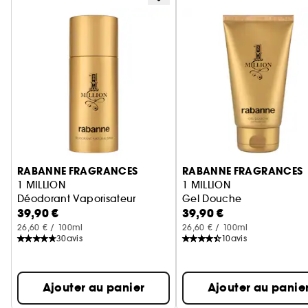
Ignorer le carrousel produits
RABANNE FRAGRANCES
RABANNE FRAGRANCES
1 MILLION
1 MILLION
Déodorant Vaporisateur
Gel Douche
39,90 €
39,90 €
26,60 € / 100ml
26,60 € / 100ml
30
avis
10
avis
Ajouter au panier
Ajouter au panie