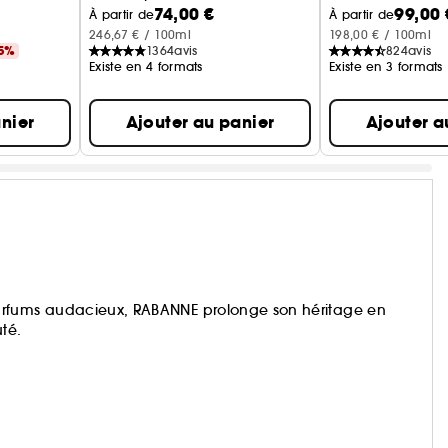
74,00 €
99,00 
À partir de
À partir de
246,67 € / 100ml
198,00 € / 100ml
5%
1364
avis
824
avis
Existe en 4 formats
Existe en 3 formats
nier
Ajouter au panier
Ajouter a
arfums audacieux, RABANNE prolonge son héritage en
té.