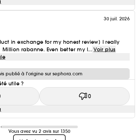
u
30 juil. 2026
duct in exchange for my honest review] I really
1 Million rabanne. Even better my l...
Voir plus
le
i
vis publié à l’origine sur sephora.com
été utile ?
0
0
u
Vous avez vu 2 avis sur 1350