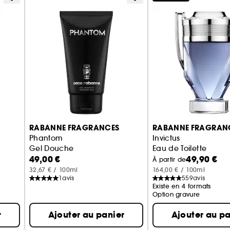
RABANNE FRAGRANCES
RABANNE FRAGRAN
Phantom
Invictus
Gel Douche
Eau de Toilette
49,00 €
49,90 €
À partir de
32,67 € / 100ml
164,00 € / 100ml
1
avis
559
avis
Existe en 4 formats
Option gravure
r
Ajouter au panier
Ajouter au pa