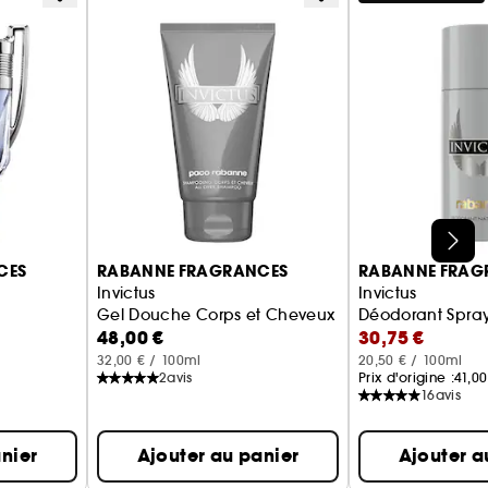
CES
RABANNE FRAGRANCES
RABANNE FRAG
Invictus
Invictus
Gel Douche Corps et Cheveux
Déodorant Spra
48,00 €
30,75 €
32,00 € / 100ml
20,50 € / 100ml
2
avis
Prix d'origine :
41,00
16
avis
nier
Ajouter au panier
Ajouter a