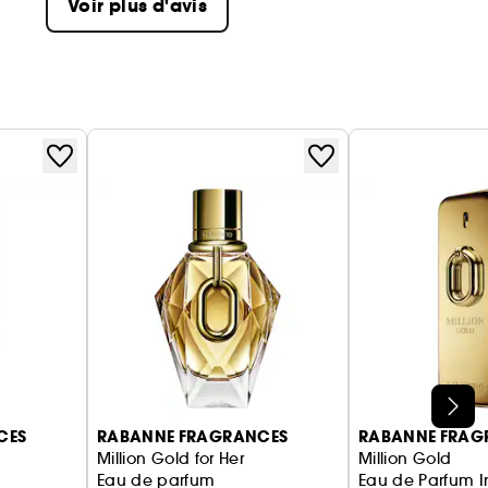
Voir plus d'avis
CES
RABANNE FRAGRANCES
RABANNE FRAG
Million Gold for Her
Million Gold
Eau de parfum
Eau de Parfum 