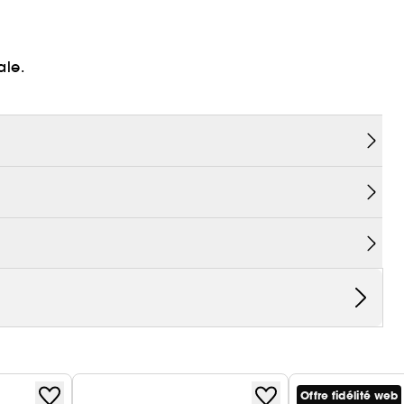
ale.
d boy. Un parfum pour homme qui séduit
x notes d'ambre-cuir et mandarine sanguine.
Offre fidélité web