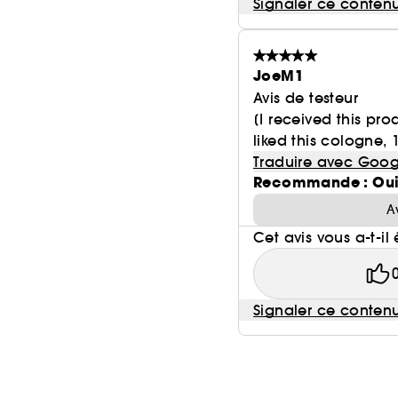
Signaler ce conten
JoeM1
Avis de testeur
[I received this pro
liked this cologne, 
Traduire avec Goog
Recommande : Ou
A
Cet avis vous a-t-il 
Signaler ce conten