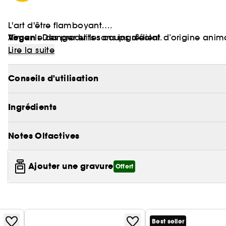
L'art d'être flamboyant.
Vegan :
Aimer le danger et les coups d'éclat.
Des produits sans ingrédient d’origine anim
N'obéir à personne. Sauf à ses fantasmes.
Lire la suite
L'eau de toilette 1 MILLION intrigue, bouscule, ba
littéralement. Gentleman. Une fragrance épicée au
Conseils d'utilisation
Déroutant.
Ingrédients
Notes Olfactives
Ajouter une gravure
Offert
Best seller