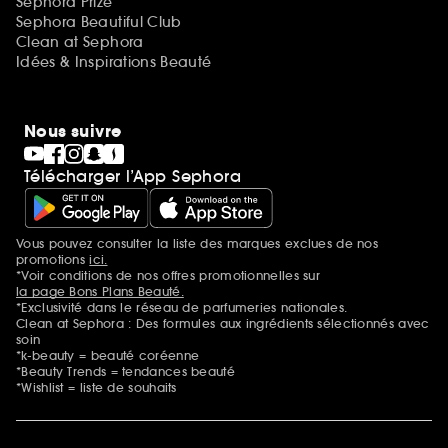
Sephora Prize
Sephora Beautiful Club
Clean at Sephora
Idées & Inspirations Beauté
Nous suivre
Télécharger l’App Sephora
Vous pouvez consulter la liste des marques exclues de nos
Mentions additionnelles
promotions
ici.
*Voir conditions de nos offres promotionnelles sur
la page Bons Plans Beauté.
*Exclusivité dans le réseau de parfumeries nationales.
Clean at Sephora : Des formules aux ingrédients sélectionnés avec
soin
*k-beauty = beauté coréenne
*Beauty Trends = tendances beauté
*Wishlist = liste de souhaits