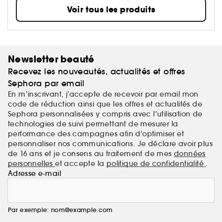
d’enfance d’huilage des cheveux et les moments de
Voir tous les produits
thermique est à appliquer sur des cheveux
narration avec leur grand-mère, la marque réinvente
essorés avant le coiffage. Un mélange de six
ces traditions pour aujourd’hui. En associant des
ingrédients ayurvédiques à des soins modernes,
huiles de fruits donne aux cheveux une grande
Fable & Mane crée des rituels capillaires sensoriels
brillance, tandis que des plantes adaptogènes et
qui renforcent les racines, protègent les fibres
Newsletter beauté
un complexe à base de plantes Ayurvédiques
capillaires et rétablissent l’harmonie entre les
aident à renforcer et à préserver les cheveux.
Recevez les nouveautés, actualités et offres
cheveux et le cuir chevelu.
Sephora par email
En m’inscrivant, j’accepte de recevoir par email mon
code de réduction ainsi que les offres et actualités de
Sephora personnalisées y compris avec l’utilisation de
technologies de suivi permettant de mesurer la
Une huile de soin pour les racines, inspirée par un
performance des campagnes afin d'optimiser et
rituel indien ancestral, qui contient de
personnaliser nos communications. Je déclare avoir plus
l'ashwagandha fortifiant pour une chevelure plus
de 16 ans et je consens au traitement de mes
données
personnelles
et accepte la
politique de confidentialité
.
soyeuse et hydratée des racines aux pointes.
Adresse e-mail
Enrichie en un mélange actif de racines de
plantes holistiques, cette huile renforce le cuir
Par exemple: nom@example.com
chevelu pour favoriser la pousse des cheveux et