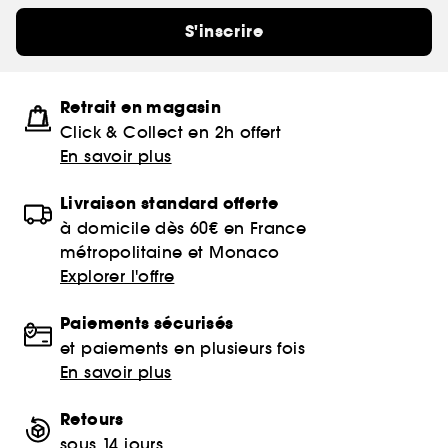
s'applique avec un massage relaxant avant le
S'inscrire
shampooing. Sa texture légère est formulée pour
tous les types de cheveux, y compris les cheveux
colorés.
Retrait en magasin
Vegan
Click & Collect en 2h offert
En savoir plus
GOOD FOR YOU*
Des formules composées à 90% minimum
Livraison standard offerte
d'ingrédients d'origine naturelle
à domicile dès 60€ en France
métropolitaine et Monaco
GOOD FOR VEGAN**
Explorer l'offre
Des produits sans ingrédient d’origine animale
Paiements sécurisés
*Bon pour vous
et paiements en plusieurs fois
**Bon pour les végétaliens
En savoir plus
Retours
sous 14 jours