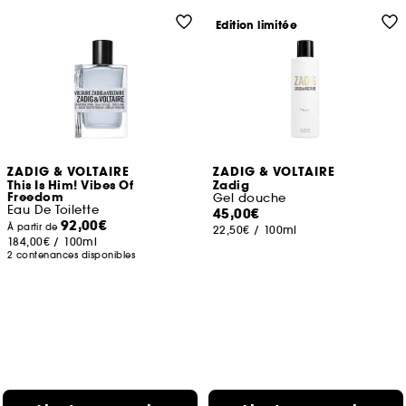
Edition limitée
ZADIG & VOLTAIRE
ZADIG & VOLTAIRE
This Is Him! Vibes Of
Zadig
Freedom
Gel douche
Eau De Toilette
45,00€
92,00€
À partir de
22,50€
/
100ml
184,00€
/
100ml
2 contenances disponibles