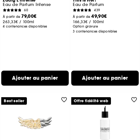
Zadig L'Intense
This is Her!
Eau de Parfum Intense
Eau de Parfum
60
439
79,00€
49,90€
À partir de
À partir de
263,33€
/
100ml
166,33€
/
100ml
4 contenances disponibles
Option gravure
3 contenances disponibles
Ajouter au panier
Ajouter au panier
Best seller
Offre fidélité web