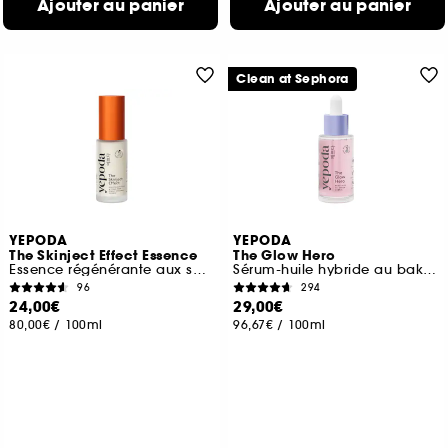
Ajouter au panier
Ajouter au panier
Clean at Sephora
YEPODA
YEPODA
The Skinject Effect Essence
The Glow Hero
Essence régénérante aux spicules & PDRN
Sérum-huile hybride au bakuchiol
96
294
24,00€
29,00€
80,00€
/
100ml
96,67€
/
100ml