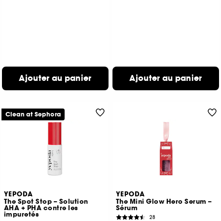
Ajouter au panier
Ajouter au panier
Clean at Sephora
YEPODA
YEPODA
The Spot Stop – Solution
The Mini Glow Hero Serum –
AHA + PHA contre les
Sérum
impuretés
28