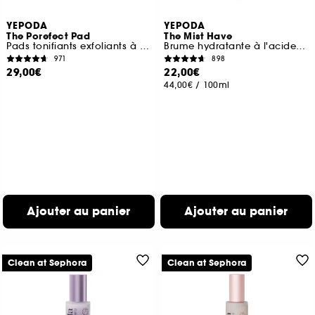
YEPODA
YEPODA
The Porefect Pad
The Mist Have
Pads tonifiants exfoliants à l'eau de rose, AHA, BHA et PHA
Brume hydratante à l'acide hyaluronique et à la lavande
971
898
29,00€
22,00€
44,00€
/
100ml
Ajouter au panier
Ajouter au panier
Clean at Sephora
Clean at Sephora