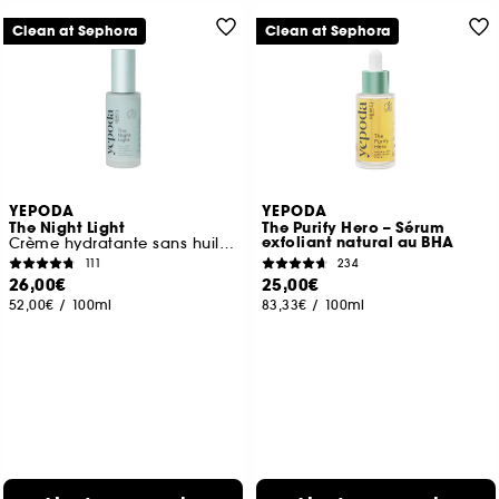
Clean at Sephora
Clean at Sephora
YEPODA
YEPODA
The Night Light
The Purify Hero – Sérum
exfoliant natural au BHA
Crème hydratante sans huiles à l'armoise et niacinamide
111
234
26,00€
25,00€
52,00€
/
100ml
83,33€
/
100ml