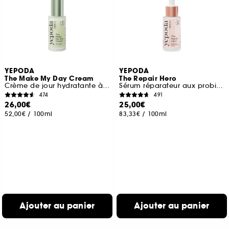
YEPODA
YEPODA
The Make My Day Cream
The Repair Hero
Crème de jour hydratante à la Centella Asiatica
Sérum réparateur aux probiotiques et à la niacinamide
474
491
26,00€
25,00€
52,00€
/
100ml
83,33€
/
100ml
Ajouter au panier
Ajouter au panier