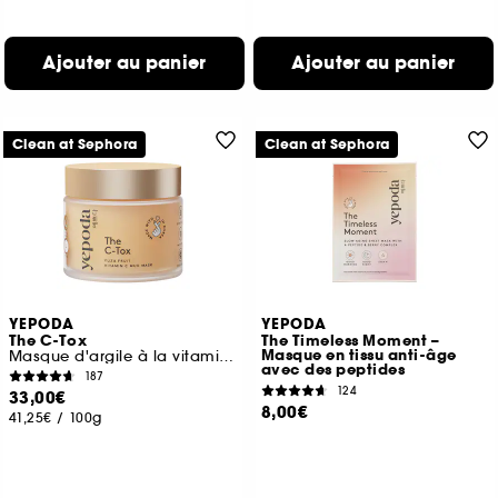
Ajouter au panier
Ajouter au panier
Clean at Sephora
Clean at Sephora
YEPODA
YEPODA
The C-Tox
The Timeless Moment –
Masque en tissu anti-âge
Masque d'argile à la vitamine c et au curcuma
avec des peptides
187
124
33,00€
8,00€
41,25€
/
100g