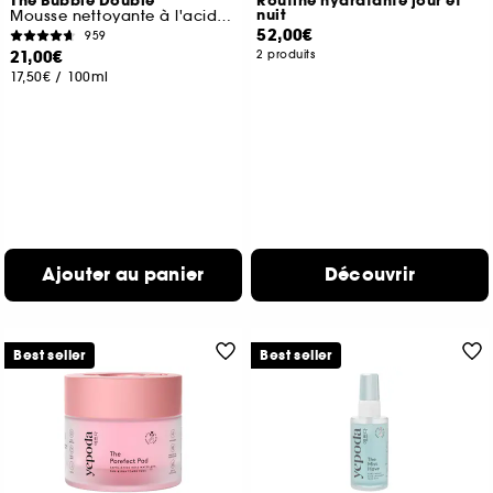
The Bubble Double
Routine hydratante jour et
nuit
Mousse nettoyante à l'acide salicylique et à la grenade
52,00€
959
21,00€
2 produits
17,50€
/
100ml
Ajouter au panier
Découvrir
Best seller
Best seller