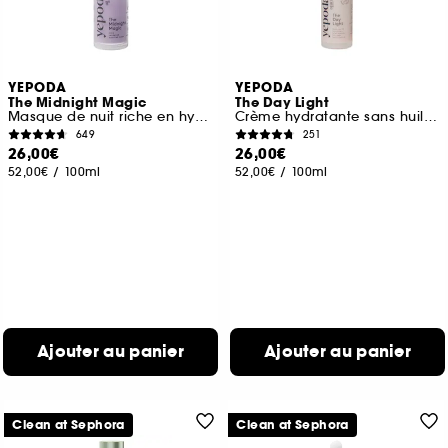
YEPODA
YEPODA
The Midnight Magic
The Day Light
Masque de nuit riche en hydratation et à l'effet anti-âge
Crème hydratante sans huiles à l'eau de rose et niacinamide
649
251
26,00€
26,00€
52,00€
/
100ml
52,00€
/
100ml
Ajouter au panier
Ajouter au panier
Clean at Sephora
Clean at Sephora