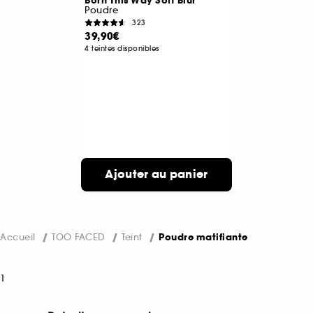
Born This Way Soft Blur
Poudre
323
39,90€
4 teintes disponibles
Ajouter au panier
Accueil
TOO FACED
Teint
Poudre matifiante
1