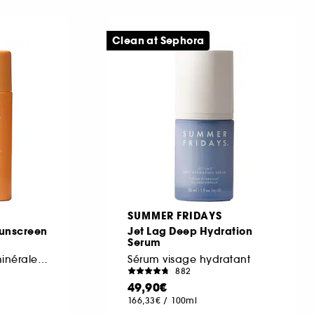
Clean at Sephora
SUMMER FRIDAYS
Sunscreen
Jet Lag Deep Hydration
Serum
Protection solaire minérale visage
Sérum visage hydratant
882
49,90€
166,33€
/
100ml