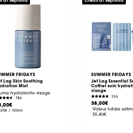
n at Sephora
Clean at Sephora
UMMER FRIDAYS
SUMMER FRIDAYS
t Lag Skin Soothing
Jet Lag Essential S
dration Mist
Coffret soin hydra
visage
rume hydratante visage
336
786
38,00€
5,00€
Valeur totale estim
,00€
/
100ml
55,40€