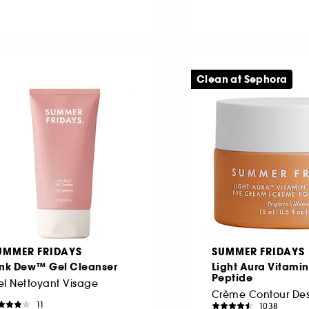
Clean at Sephora
UMMER FRIDAYS
SUMMER FRIDAYS
ink Dew™ Gel Cleanser
Light Aura Vitami
Peptide
l Nettoyant Visage
Crème Contour Des
11
1038