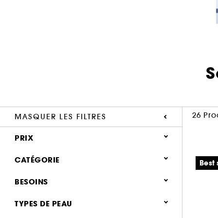
S
26 Pro
MASQUER LES FILTRES
PRIX
CATÉGORIE
Best 
Soin Visage
BESOINS
Nouveautés (2)
Soin hydratant & nourrissant (19)
TYPES DE PEAU
Meilleures ventes 🔥 (1)
Soin éclat & anti-fatigue (6)