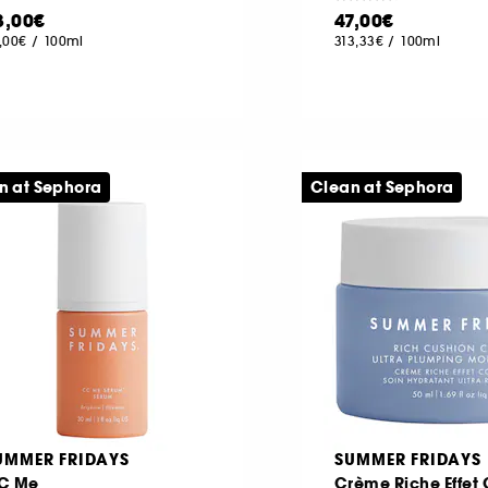
3,00€
47,00€
,00€
/
100ml
313,33€
/
100ml
n at Sephora
Clean at Sephora
UMMER FRIDAYS
SUMMER FRIDAYS
C Me
Crème Riche Effet