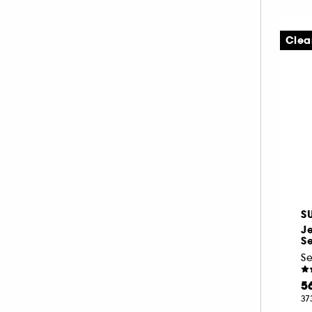
Clea
S
Je
S
S
5
37