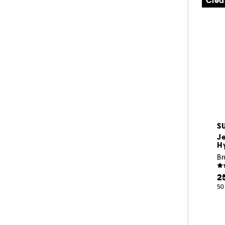
Clea
S
Je
Hy
B
2
50