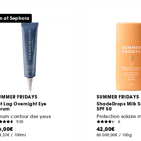
n at Sephora
UMMER FRIDAYS
SUMMER FRIDAYS
t Lag Overnight Eye
ShadeDrops Milk 
erum
SPF 50
erum contour des yeux
930
6
6,00€
42,00€
3,33€
/
100ml
60.000,00€
/
100g