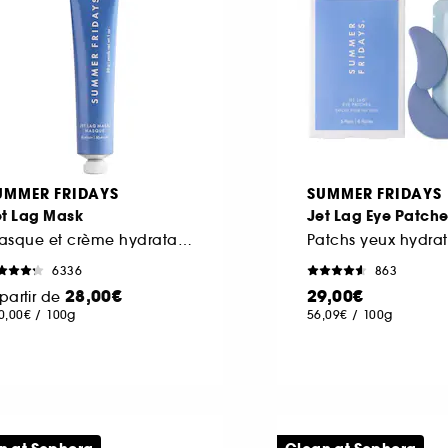
UMMER FRIDAYS
SUMMER FRIDAYS
et Lag Mask
Jet Lag Eye Patch
Masque et crème hydratant visage
Patchs yeux hydrat
6336
863
28,00€
29,00€
partir de
0,00€
/
100g
56,09€
/
100g