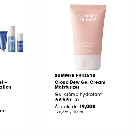
SUMMER FRIDAYS
et –
Cloud Dew Gel Cream
tation
Moisturizer
Gel-crème hydratant
29
19,00€
À partir de
ée :
126,67€
/
100ml