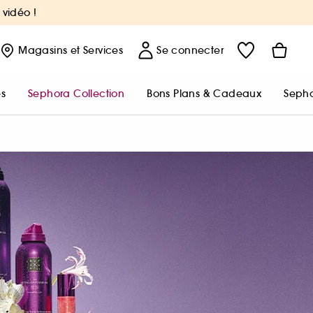
 vidéo !
Magasins
et Services
Se connecter
s
Sephora Collection
Bons Plans & Cadeaux
Sepho