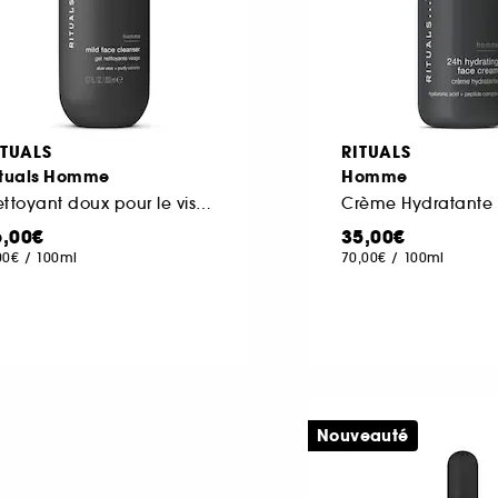
ITUALS
RITUALS
ituals Homme
Homme
Nettoyant doux pour le visage
6,00€
35,00€
00€
/
100ml
70,00€
/
100ml
Nouveauté