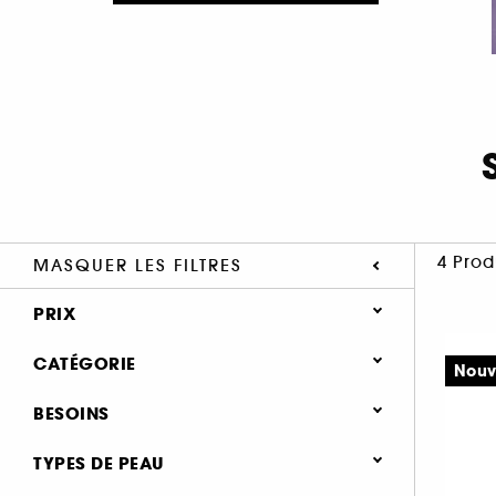
4 Prod
MASQUER LES FILTRES
PRIX
CATÉGORIE
Nouv
Soin Visage
BESOINS
Soin visage homme (4)
Soin hydratant & nourrissant (3)
TYPES DE PEAU
Soin Hydratant & Défatigant (2)
Soin nettoyant (1)