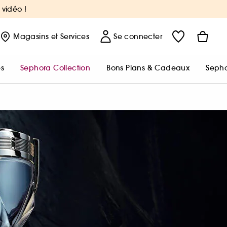
 vidéo !
Magasins
et Services
Se connecter
s
Sephora Collection
Bons Plans & Cadeaux
Sepho