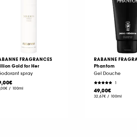
ABANNE FRAGRANCES
RABANNE FRAGR
llion Gold for Her
Phantom
éodorant spray
Gel Douche
9,00€
1
,00€
/
100ml
49,00€
32,67€
/
100ml