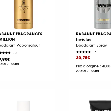
ABANNE FRAGRANCES
RABANNE FRAGR
 MILLION
Invictus
odorant Vaporisateur
Déodorant Spray
16
30
30,75€
9,90€
,60€
/
100ml
Prix d'origine : 41,0
20,50€
/
100ml