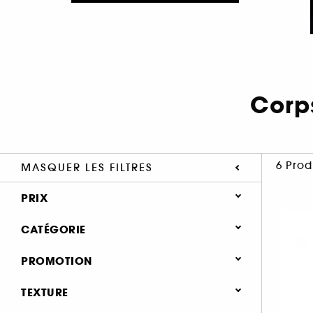
Corp
6 Prod
MASQUER LES FILTRES
PRIX
CATÉGORIE
Corps & Bain
PROMOTION
Soin du corps (2)
0 (5)
TEXTURE
Bain & Douche (1)
25% (1)