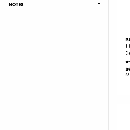
Gel (3)
NOTES
Soin corps homme (4)
Spray (3)
(2)
& plus (5)
& plus (5)
R
& plus (5)
1
& plus (5)
Dé
3
26