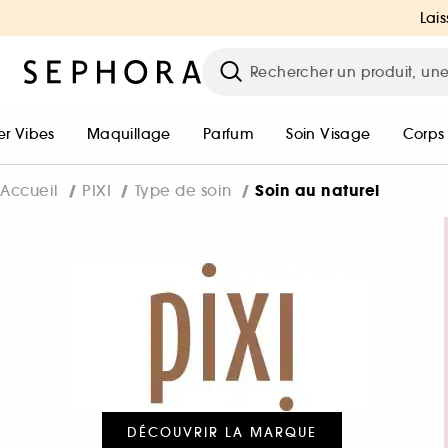
Lais
r Vibes
Maquillage
Parfum
Soin Visage
Corps
Soin au naturel
Accueil
PIXI
Type de soin
DÉCOUVRIR LA MARQUE