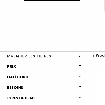
3 Prod
MASQUER LES FILTRES
PRIX
CATÉGORIE
Soin Visage
BESOINS
Type de soin
Soin hydratant & nourrissant (3)
TYPES DE PEAU
Crème de jour (1)
Soin éclat & anti-fatigue (1)