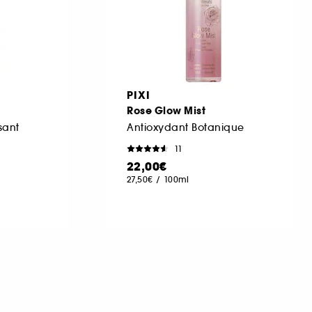
PIXI
Rose Glow Mist
sant
Antioxydant Botanique
11
22,00€
27,50€
/
100ml