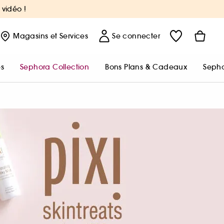
 vidéo !
Magasins
et Services
Se connecter
s
Sephora Collection
Bons Plans & Cadeaux
Sepho