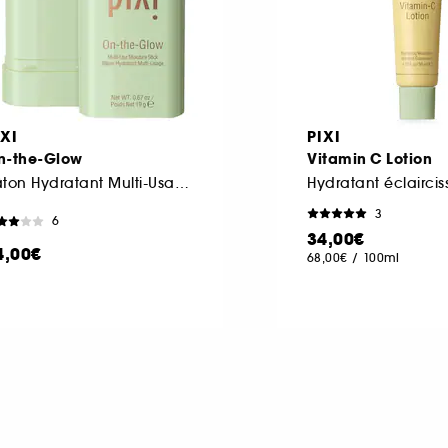
IXI
PIXI
n-the-Glow
Vitamin C Lotion
Bâton Hydratant Multi-Usage
Hydratant éclaircis
3
6
34,00€
4,00€
68,00€
/
100ml