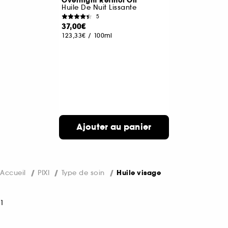
Overnight Retinol Oil
Huile De Nuit Lissante
5
37,00€
123,33€
/
100ml
Ajouter au panier
Accueil
PIXI
Type de soin
Huile visage
1